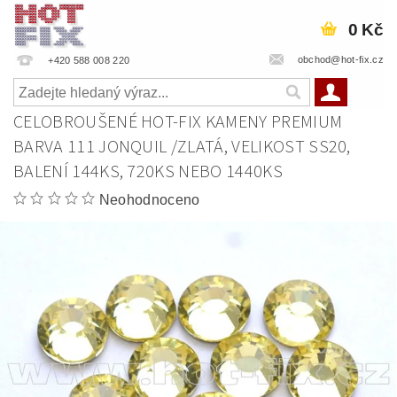
0 Kč
obchod@hot-fix.cz
+420 588 008 220
CELOBROUŠENÉ HOT-FIX KAMENY PREMIUM
BARVA 111 JONQUIL /ZLATÁ, VELIKOST SS20,
BALENÍ 144KS, 720KS NEBO 1440KS
Neohodnoceno