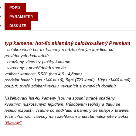
POPIS
PARAMETRY
DISKUZE
typ kamene: hot-fix skleněný celobroušený Premium
- celobroušené hot-fix kameny s odzkoušeným lepidlem od
prověřených dodavatelů
- broušeny všechny plošky kamene
- vyrobeny z prvotřídních surovin
velikost kamene: SS20 (cca 4,6 - 4,8mm)
prodejní balení: 1grs (144 kusů), 5grs (720 kusů), 10grs (1440 kusů)
použití: trvalé zdobení textilu, textilních a bytových doplňků
Nažehlovací hot-fix kameny jsou na spodní straně opatřeny
kvalitním nízkotavným lepidlem. Působením teploty a tlaku se
lepidlo rozpustí, vsákne do podkladu a kameny se přilepí k tkanině.
Více informací, návody na zažehlování a údržbu naleznete v sekci
"Návody"