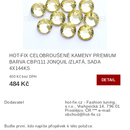
HOT-FIX CELOBROUŠENÉ KAMENY PREMIUM
BARVA CBP/111 JONQUIL /ZLATÁ, SADA
4X144KS
400 Kč bez DPH
DETAIL
484 Kč
Dodavatel
hot-fix.cz - Fashion tuning,
s.r.o., Vrahovická 14, 796 01
Prostějov, ČR *** e-mail:
obchod@hot-fix.cz
Buďte první, kdo napíše příspěvek k této položce.