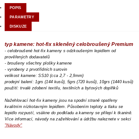
POPIS
PARAMETRY
DISKUZE
typ kamene: hot-fix skleněný celobroušený Premium
- celobroušené hot-fix kameny s odzkoušeným lepidlem od
prověřených dodavatelů
- broušeny všechny plošky kamene
- vyrobeny z prvotřídních surovin
velikost kamene: SS10 (cca 2,7 - 2,9mm)
prodejní balení: 1grs (144 kusů), 5grs (720 kusů), 10grs (1440 kusů)
použití: trvalé zdobení textilu, textilních a bytových doplňků
Nažehlovací hot-fix kameny jsou na spodní straně opatřeny
kvalitním nízkotavným lepidlem. Působením teploty a tlaku se
lepidlo rozpustí, vsákne do podkladu a kameny se přilepí k tkanině.
Více informací, návody na zažehlování a údržbu naleznete v sekci
"Návody"