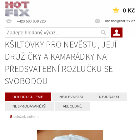
0 Kč
obchod@hot-fix.cz
+420 588 008 220
KŠILTOVKY PRO NEVĚSTU, JEJÍ
DRUŽIČKY A KAMARÁDKY NA
PŘEDSVATEBNÍ ROZLUČKU SE
SVOBODOU
DOPORUČUJEME
NEJLEVNĚJŠÍ
NEJDRAŽŠÍ
NEJPRODÁVANĚJŠÍ
ABECEDNĚ
9
položek celkem