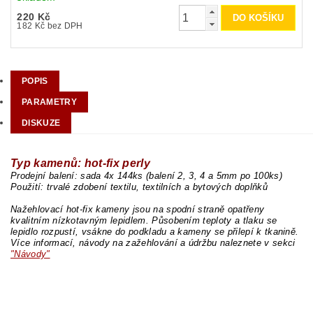
220 Kč
182 Kč bez DPH
POPIS
PARAMETRY
DISKUZE
Typ kamenů: hot-fix perly
Prodejní balení: sada 4x 144ks (balení 2, 3, 4 a 5mm po 100ks)
Použití: trvalé zdobení textilu, textilních a bytových doplňků
Nažehlovací hot-fix kameny jsou na spodní straně opatřeny
kvalitním nízkotavným lepidlem. Působením teploty a tlaku se
lepidlo rozpustí, vsákne do podkladu a kameny se přilepí k tkanině.
Více informací, návody na zažehlování a údržbu naleznete v sekci
"Návody"