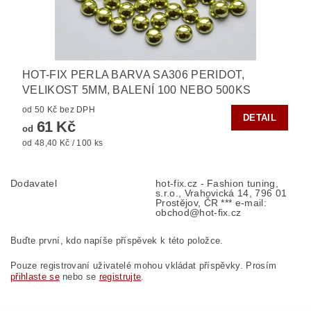
HOT-FIX PERLA BARVA SA306 PERIDOT,
VELIKOST 5MM, BALENÍ 100 NEBO 500KS
od 50 Kč bez DPH
DETAIL
61 Kč
od
od 48,40 Kč / 100 ks
Dodavatel
hot-fix.cz - Fashion tuning,
s.r.o., Vrahovická 14, 796 01
Prostějov, ČR *** e-mail:
obchod@hot-fix.cz
Buďte první, kdo napíše příspěvek k této položce.
Pouze registrovaní uživatelé mohou vkládat příspěvky. Prosím
přihlaste se
nebo se
registrujte
.