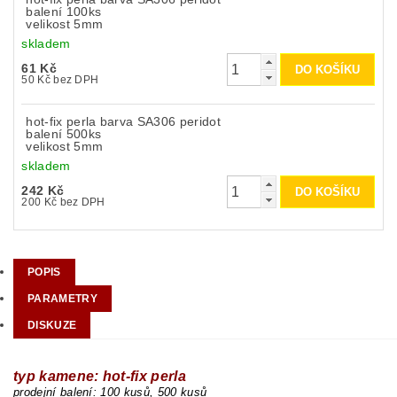
balení 100ks
velikost 5mm
skladem
61 Kč
50 Kč bez DPH
hot-fix perla barva SA306 peridot
balení 500ks
velikost 5mm
skladem
242 Kč
200 Kč bez DPH
POPIS
PARAMETRY
DISKUZE
typ kamene: hot-fix perla
prodejní balení: 10
0 kusů, 500 kusů