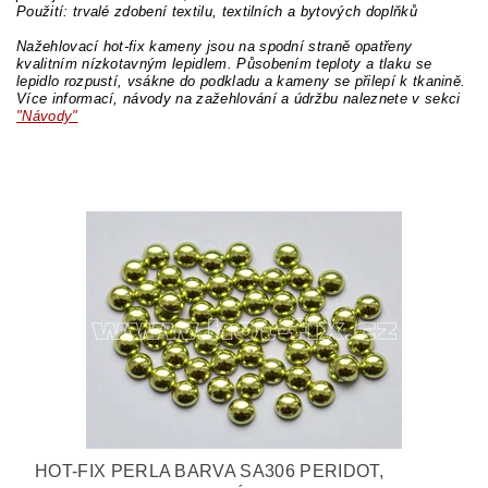
Použití: trvalé zdobení textilu, textilních a bytových doplňků
Nažehlovací hot-fix kameny jsou na spodní straně opatřeny
kvalitním nízkotavným lepidlem. Působením teploty a tlaku se
lepidlo rozpustí, vsákne do podkladu a kameny se přilepí k tkanině.
Více informací, návody na zažehlování a údržbu naleznete v sekci
"Návody"
HOT-FIX PERLA BARVA SA306 PERIDOT,