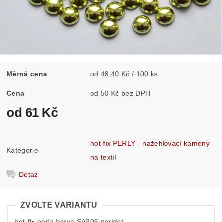
Měrná cena
od 48,40 Kč / 100 ks
Cena
od 50 Kč bez DPH
od 61 Kč
hot-fix PERLY - nažehlovací kameny
Kategorie
na textil
Dotaz
ZVOLTE VARIANTU
hot-fix perla barva SA306 peridot