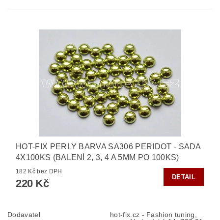
HOT-FIX PERLY BARVA SA306 PERIDOT - SADA
4X100KS (BALENÍ 2, 3, 4 A 5MM PO 100KS)
182 Kč bez DPH
DETAIL
220 Kč
Dodavatel
hot-fix.cz - Fashion tuning,