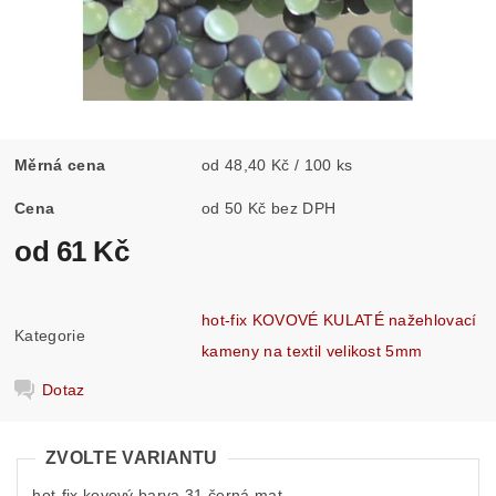
Měrná cena
od 48,40 Kč / 100 ks
Cena
od 50 Kč bez DPH
od 61 Kč
hot-fix KOVOVÉ KULATÉ nažehlovací
Kategorie
kameny na textil velikost 5mm
Dotaz
ZVOLTE VARIANTU
hot-fix kovový barva 31 černá mat