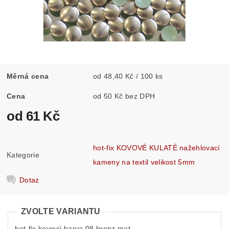
Měrná cena
od 48,40 Kč / 100 ks
Cena
od 50 Kč bez DPH
od 61 Kč
hot-fix KOVOVÉ KULATÉ nažehlovací
Kategorie
kameny na textil velikost 5mm
Dotaz
ZVOLTE VARIANTU
hot-fix kovový barva 08 bronz mat