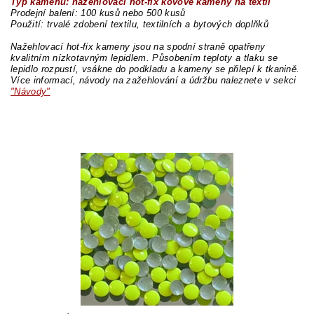
Typ kamenů: nažehlovací hot-fix kovové kameny na textil
Prodejní balení: 100 kusů nebo 500 kusů
Použití: trvalé zdobení textilu, textilních a bytových doplňků
Nažehlovací hot-fix kameny jsou na spodní straně opatřeny
kvalitním nízkotavným lepidlem. Působením teploty a tlaku se
lepidlo rozpustí, vsákne do podkladu a kameny se přilepí k tkanině.
Více informací, návody na zažehlování a údržbu naleznete v sekci
"Návody"