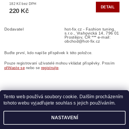
182 Kč bez DPH
DETAIL
220 Kč
Dodavatel
hot-fix.cz - Fashion tuning,
s.r.o., Vrahovická 14, 796 01
Prostějov, ČR *** e-mail:
obchod@hot-fix.cz
Buďte první, kdo napíše příspěvek k této položce.
Pouze registrovaní uživatelé mohou vkládat příspěvky. Prosím
přihlaste se
nebo se
registrujte
.
Tento web používá soubory cookie. Dalším procházením
tohoto webu vyjadřujete souhlas s jejich používáním.
Zboží.cz
|
Heureka.cz
|
Vyšívací.cz
|
Crystalstyle.cz
NASTAVENÍ
2026 ©
HOT-FIX
, všechna práva vyhrazena