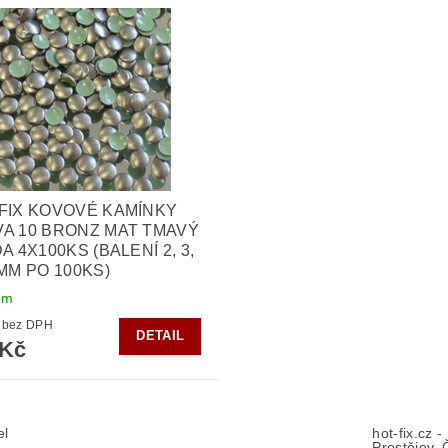
FIX KOVOVÉ KAMÍNKY
A 10 BRONZ MAT TMAVÝ
DA 4X100KS (BALENÍ 2, 3,
5MM PO 100KS)
em
182 Kč bez DPH
DETAIL
 Kč
el
hot-fix.cz 
Prostějov, 