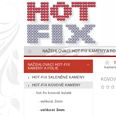
NAŽEHLOVACÍ HOT-FIX KAMENY A FÓ
NAŠÍVACÍ KAMÍNKOVÉ ŘETĚZY / ŠTASOVÉ 
NAŽEHLOVACÍ HOT-FIX
kameny
KAMENY A FÓLIE
VŠE PRO STROJNÍ VYŠÍVÁNÍ - VYSIVACI.CZ
HOT-FIX SKLENĚNÉ KAMENY
KOVOV
BAREVNICE KAMENŮ
NÁVODY
HOT-FIX KOVOVÉ KAMENY
CENÍK DOPRAVY (NÁKLADŮ EXPEDICE) PLAT
hot-fix kovové kulaté
velikost 2mm
velikost 3mm