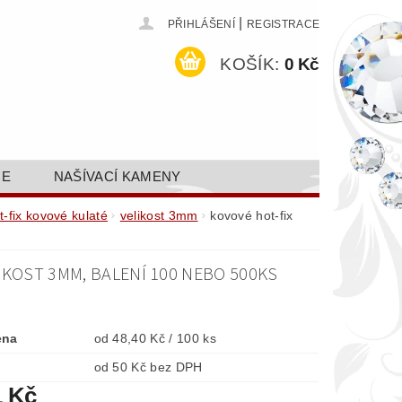
|
PŘIHLÁŠENÍ
REGISTRACE
KOŠÍK:
0 Kč
CE
NAŠÍVACÍ KAMENY
ODEJ A SLEVY
GALERIE
t-fix kovové kulaté
velikost 3mm
kovové hot-fix
AKTY FA FASHION TUNING, S.R.O.
IKOST 3MM, BALENÍ 100 NEBO 500KS
DY OCHRANY OSOBNÍCH ÚDAJŮ
ena
od 48,40 Kč / 100 ks
od 50 Kč bez DPH
1 Kč