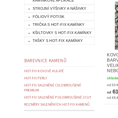
KAMÍNKOVÉ APLIKACE
STROJNÍ VÝŠIVKY A NÁŠIVKY
FÓLIOVÝ POTISK
TRIČKA S HOT-FIX KAMÍNKY
KŠILTOVKY S HOT-FIX KAMÍNKY
TAŠKY S HOT-FIX KAMÍNKY
KOVO
BAREVNICE KAMENŮ
BARV
VELI
NEBO
HOT-FIX KOVOVÉ KULATÉ
HOT-FIX PERLY
sklad
HOT-FIX SKLENĚNÉ CELOBROUŠENÉ
PREMIUM
61
od
HOT-FIX SKLENĚNÉ POLOBROUŠENÉ 2CUT
od 48,4
ROZMĚRY SKLENĚNÝCH HOT-FIX KAMENŮ