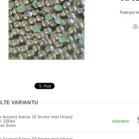
Kategori
LTE VARIANTU
ix kovový barva 10 bronz mat tmavý
í 100ks
skladem
kost 3mm
ix kovový barva 10 bronz mat tmavý