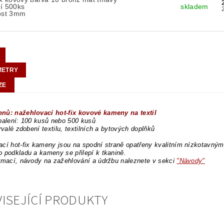
í 500ks
skladem
kost 3mm
METRY
ZE
nů: nažehlovací hot-fix kovové kameny na textil
balení: 100 kusů nebo 500 kusů
trvalé zdobení textilu, textilních a bytových doplňků
cí hot-fix kameny jsou na spodní straně opatřeny kvalitním nízkotavným l
 podkladu a kameny se přilepí k tkanině.
rmací, návody na zažehlování a údržbu naleznete v sekci
"Návody"
ISEJÍCÍ PRODUKTY