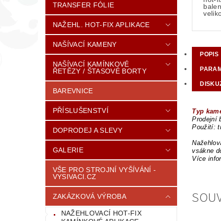
TRANSFER FÓLIE
balen
veli
NAŽEHL. HOT-FIX APLIKACE
NAŠÍVACÍ KAMENY
POPIS
NAŠÍVACÍ KAMÍNKOVÉ
PARA
ŘETĚZY / ŠTASOVÉ BORTY
DISKU
BAREVNICE
PŘÍSLUŠENSTVÍ
Typ kame
Prodejní 
Použití: 
DOPRODEJ A SLEVY
Nažehlova
GALERIE
vsákne do
Více info
VŠE PRO STROJNÍ VYŠÍVÁNÍ -
VYSIVACI.CZ
SOUV
ZAKÁZKOVÁ VÝROBA
NAŽEHLOVACÍ HOT-FIX