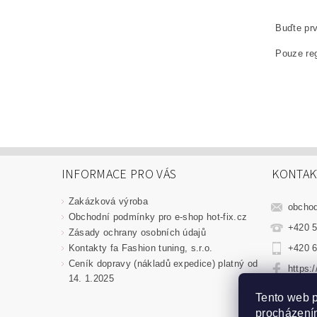
Buďte prv
Pouze reg
INFORMACE PRO VÁS
KONTAK
Zakázková výroba
obcho
Obchodní podmínky pro e-shop hot-fix.cz
+420 5
Zásady ochrany osobních údajů
Kontakty fa Fashion tuning, s.r.o.
+420 6
Ceník dopravy (nákladů expedice) platný od
https:
14. 1.2025
fashio
Tento web p
procházením