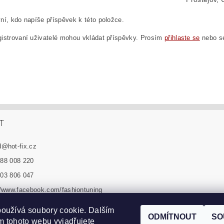
ní, kdo napíše příspěvek k této položce.
istrovaní uživatelé mohou vkládat příspěvky. Prosím
přihlaste se
nebo 
T
d
@
hot-fix.cz
88 008 220
03 806 047
//www.facebook.com/fashiontuning
n_tuning_sro
oužívá soubory cookie. Dalším
ODMÍTNOUT
SO
 tohoto webu vyjadřujete