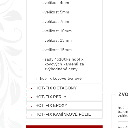
velikost 4mm
velikost 5mm
velikost 7mm
velikost 10mm
velikost 13mm
velikost 15mm
sady 4x100ks hot-fix
kovových kamenů za
zvýhodněné ceny
hot-fix kovové tvarové
HOT-FIX OCTAGONY
ZVO
HOT-FIX PERLY
HOT-FIX EPOXY
hot-f
balen
HOT-FIX KAMÍNKOVÉ FÓLIE
veli
hot-f