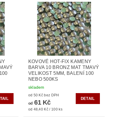
NY
KOVOVÉ HOT-FIX KAMENY
TMAVÝ
BARVA 10 BRONZ MAT TMAVÝ
100
VELIKOST 5MM, BALENÍ 100
NEBO 500KS
skladem
od 50 Kč bez DPH
TAIL
DETAIL
61 Kč
od
od 48,40 Kč / 100 ks