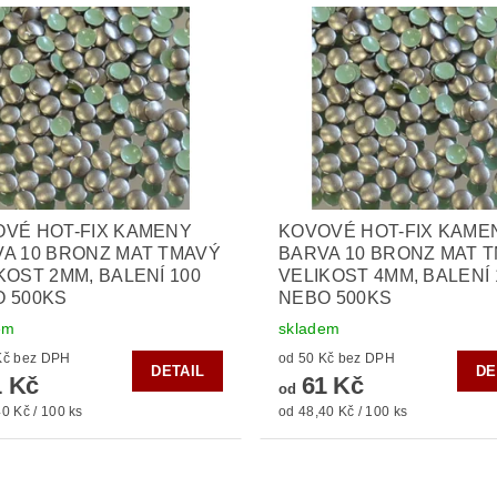
VÉ HOT-FIX KAMENY
KOVOVÉ HOT-FIX KAME
A 10 BRONZ MAT TMAVÝ
BARVA 10 BRONZ MAT 
KOST 2MM, BALENÍ 100
VELIKOST 4MM, BALENÍ 
 500KS
NEBO 500KS
em
skladem
od 50 Kč bez DPH
od 50 Kč bez DPH
DETAIL
DE
 Kč
61 Kč
od
0 Kč / 100 ks
od 48,40 Kč / 100 ks