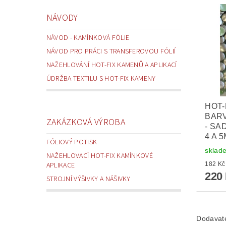
NÁVODY
NÁVOD - KAMÍNKOVÁ FÓLIE
NÁVOD PRO PRÁCI S TRANSFEROVOU FÓLIÍ
NAŽEHLOVÁNÍ HOT-FIX KAMENŮ A APLIKACÍ
ÚDRŽBA TEXTILU S HOT-FIX KAMENY
HOT-
BARV
ZAKÁZKOVÁ VÝROBA
- SA
4 A 
FÓLIOVÝ POTISK
sklad
NAŽEHLOVACÍ HOT-FIX KAMÍNKOVÉ
APLIKACE
220
STROJNÍ VÝŠIVKY A NÁŠIVKY
Dodavat