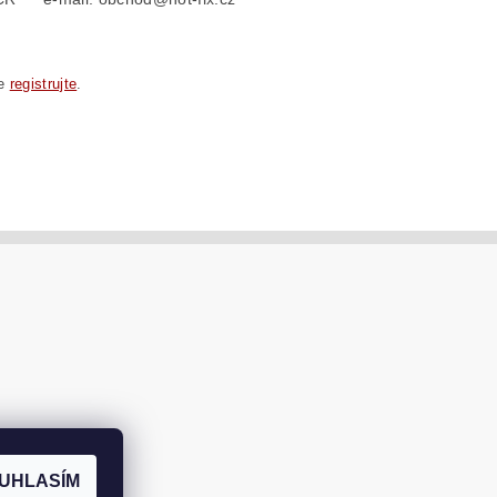
se
registrujte
.
UHLASÍM