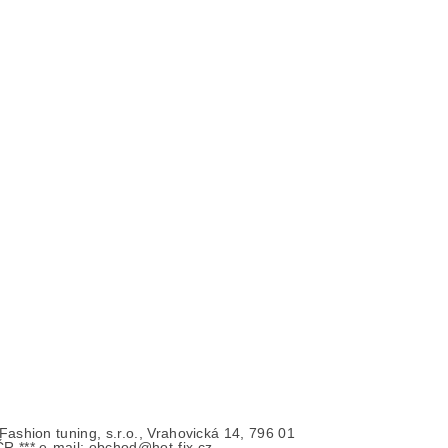
- Fashion tuning, s.r.o., Vrahovická 14, 796 01
ČR *** e-mail: obchod@hot-fix.cz