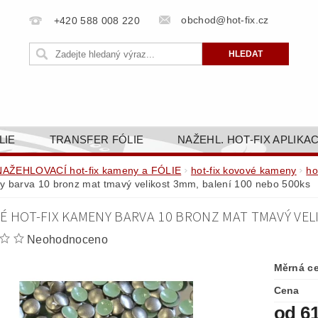
obchod@hot-fix.cz
+420 588 008 220
LIE
TRANSFER FÓLIE
NAŽEHL. HOT-FIX APLIKA
BORTY
BAREVNICE
PŘÍSLUŠENSTVÍ
DOPR
NAŽEHLOVACÍ hot-fix kameny a FÓLIE
hot-fix kovové kameny
ho
 barva 10 bronz mat tmavý velikost 3mm, balení 100 nebo 500ks
ZAKÁZKOVÁ VÝROBA
NAPIŠTE NÁM
KONT
É HOT-FIX KAMENY BARVA 10 BRONZ MAT TMAVÝ VEL
OBCHODNÍ PODMÍNKY PRO E-SHOP HOT-FIX.CZ
ZÁSA
Neohodnoceno
NÝ OD 14. 1.2025
Měrná c
Cena
od 6