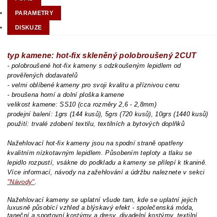
PARAMETRY
DISKUZE
typ kamene: hot-fix skleněný polobroušený 2CUT
- polobroušené hot-fix kameny s odzkoušeným lepidlem od
prověřených dodavatelů
- velmi oblíbené kameny pro svoji kvalitu a příznivou cenu
- broušena horní a dolní ploška kamene
velikost kamene: SS10 (cca rozměry 2,6 - 2,8mm)
prodejní balení: 1grs (144 kusů), 5grs (720 kusů), 10grs (1440 kusů)
použití: trvalé zdobení textilu, textilních a bytových doplňků
Nažehlovací hot-fix kameny jsou na spodní straně opatřeny
kvalitním nízkotavným lepidlem. Působením teploty a tlaku se
lepidlo rozpustí, vsákne do podkladu a kameny se přilepí k tkanině.
Více informací, návody na zažehlování a údržbu naleznete v sekci
"Návody"
.
Nažehlovací kameny se uplatní všude tam, kde se uplatní jejich
luxusně působící vzhled a blýskavý efekt - společenská móda,
taneční a sportovní kostýmy a dresy, divadelní kostýmy, textilní