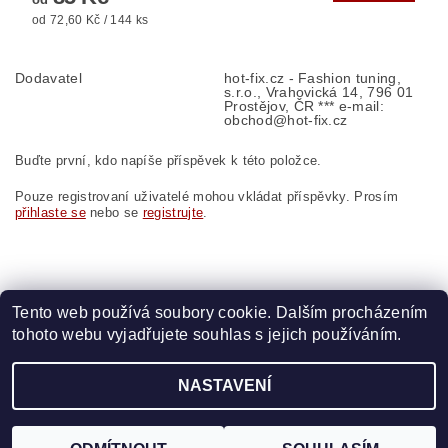
od 72,60 Kč / 144 ks
Dodavatel
hot-fix.cz - Fashion tuning,
s.r.o., Vrahovická 14, 796 01
Prostějov, ČR *** e-mail:
obchod@hot-fix.cz
Buďte první, kdo napíše příspěvek k této položce.
Pouze registrovaní uživatelé mohou vkládat příspěvky. Prosím
přihlaste se
nebo se
registrujte
.
Tento web používá soubory cookie. Dalším procházením
tohoto webu vyjadřujete souhlas s jejich používáním.
Zboží.cz
|
Heureka.cz
|
Vyšívací.cz
|
Crystalstyle.cz
NASTAVENÍ
2026 ©
HOT-FIX
, všechna práva vyhrazena
Vytvořil Shoptet