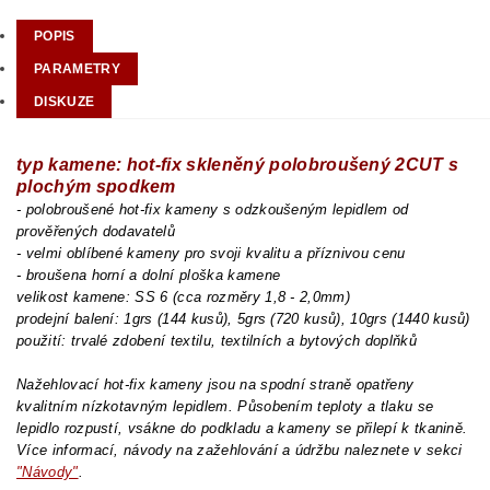
POPIS
PARAMETRY
DISKUZE
typ kamene: hot-fix skleněný polobroušený 2CUT s
plochým spodkem
- polobroušené hot-fix kameny s odzkoušeným lepidlem od
prověřených dodavatelů
- velmi oblíbené kameny pro svoji kvalitu a příznivou cenu
- broušena horní a dolní ploška kamene
velikost kamene: SS 6 (cca rozměry 1,8 - 2,0mm)
prodejní balení: 1grs (144 kusů), 5grs (720 kusů), 10grs (1440 kusů)
použití: trvalé zdobení textilu, textilních a bytových doplňků
Nažehlovací hot-fix kameny jsou na spodní straně opatřeny
kvalitním nízkotavným lepidlem. Působením teploty a tlaku se
lepidlo rozpustí, vsákne do podkladu a kameny se přilepí k tkanině.
Více informací, návody na zažehlování a údržbu naleznete v sekci
"Návody"
.