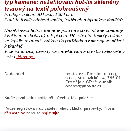
typ kamene: nažehlovací hot-fix skleněný
tvarový na textil polobroušený
Prodejní balení: 20 kusů, 100 kusů
Použití: trvalé zdobení textilu, textilních a bytových doplňků
Nažehlovací hot-fix kameny jsou na spodní straně opatřeny
kvalitním nízkotavným lepidlem. Působením teploty a tlaku
se lepidlo rozpustí, vsákne do podkladu a kameny se přilepí
k tkanině.
Více informací, návody na zažehlování a údržbu naleznete v
sekci
"Návody"
Dodavatel
hot-fix.cz - Fashion tuning,
s.r.o., Vrahovická 14, 796 01
Prostějov, ČR *** e-mail:
obchod@hot-fix.cz
Buďte první, kdo napíše příspěvek k této položce.
Pouze registrovaní uživatelé mohou vkládat příspěvky. Prosím
přihlaste se
nebo se
registrujte
.