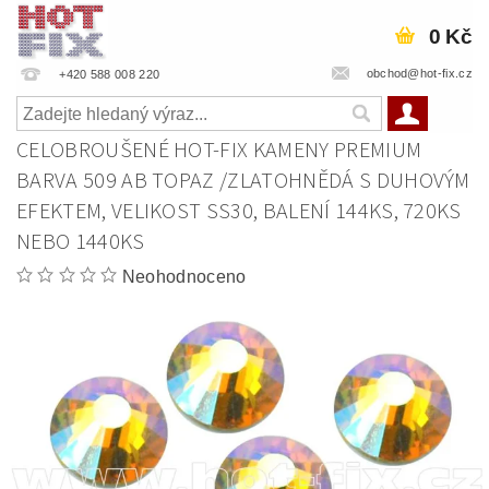
0 Kč
obchod@hot-fix.cz
+420 588 008 220
CELOBROUŠENÉ HOT-FIX KAMENY PREMIUM
BARVA 509 AB TOPAZ /ZLATOHNĚDÁ S DUHOVÝM
EFEKTEM, VELIKOST SS30, BALENÍ 144KS, 720KS
NEBO 1440KS
Neohodnoceno