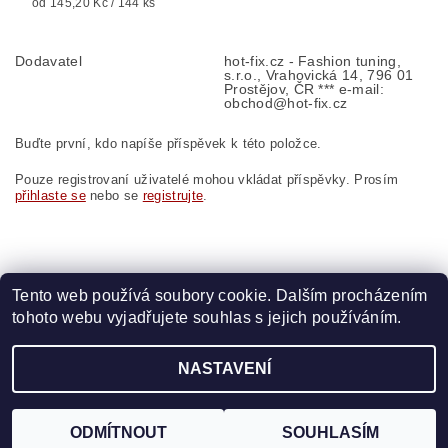
od 145,20 Kč / 144 ks
Dodavatel
hot-fix.cz - Fashion tuning,
s.r.o., Vrahovická 14, 796 01
Prostějov, ČR *** e-mail:
obchod@hot-fix.cz
Buďte první, kdo napíše příspěvek k této položce.
Pouze registrovaní uživatelé mohou vkládat příspěvky. Prosím
přihlaste se
nebo se
registrujte
.
Tento web používá soubory cookie. Dalším procházením
tohoto webu vyjadřujete souhlas s jejich používáním.
Zboží.cz
|
Heureka.cz
|
Vyšívací.cz
|
Crystalstyle.cz
NASTAVENÍ
2026 ©
HOT-FIX
, všechna práva vyhrazena
Vytvořil Shoptet
ODMÍTNOUT
SOUHLASÍM