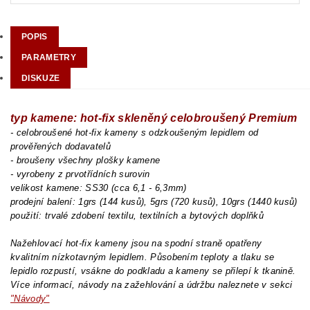
POPIS
PARAMETRY
DISKUZE
typ kamene: hot-fix skleněný celobroušený Premium
- celobroušené hot-fix kameny s odzkoušeným lepidlem od
prověřených dodavatelů
- broušeny všechny plošky kamene
- vyrobeny z prvotřídních surovin
velikost kamene: SS30 (cca 6,1 - 6,3mm)
prodejní balení: 1grs (144 kusů), 5grs (720 kusů), 10grs (1440 kusů)
použití: trvalé zdobení textilu, textilních a bytových doplňků
Nažehlovací hot-fix kameny jsou na spodní straně opatřeny
kvalitním nízkotavným lepidlem. Působením teploty a tlaku se
lepidlo rozpustí, vsákne do podkladu a kameny se přilepí k tkanině.
Více informací, návody na zažehlování a údržbu naleznete v sekci
"Návody"