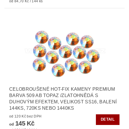
od 84,70 Kč / 144 ks
CELOBROUŠENÉ HOT-FIX KAMENY PREMIUM
BARVA 509 AB TOPAZ /ZLATOHNĚDÁ S
DUHOVÝM EFEKTEM, VELIKOST SS16, BALENÍ
144KS, 720KS NEBO 1440KS
od 120 Kč bez DPH
DETAIL
145 Kč
od