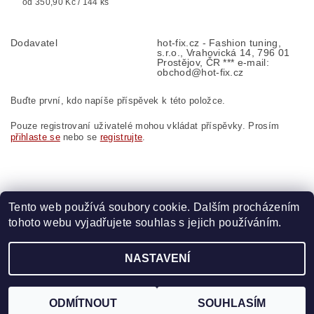
od 350,90 Kč / 144 ks
Dodavatel
hot-fix.cz - Fashion tuning,
s.r.o., Vrahovická 14, 796 01
Prostějov, ČR *** e-mail:
obchod@hot-fix.cz
Buďte první, kdo napíše příspěvek k této položce.
Pouze registrovaní uživatelé mohou vkládat příspěvky. Prosím
přihlaste se
nebo se
registrujte
.
Tento web používá soubory cookie. Dalším procházením
tohoto webu vyjadřujete souhlas s jejich používáním.
Zboží.cz
|
Heureka.cz
|
Vyšívací.cz
|
Crystalstyle.cz
NASTAVENÍ
2026 ©
HOT-FIX
, všechna práva vyhrazena
Vytvořil Shoptet
ODMÍTNOUT
SOUHLASÍM