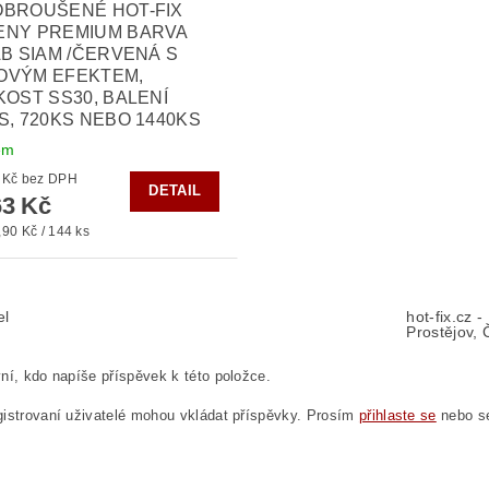
OBROUŠENÉ HOT-FIX
ENY PREMIUM BARVA
AB SIAM /ČERVENÁ S
OVÝM EFEKTEM,
KOST SS30, BALENÍ
S, 720KS NEBO 1440KS
em
od 300 Kč bez DPH
DETAIL
3 Kč
90 Kč / 144 ks
el
hot-fix.cz 
Prostějov, 
ní, kdo napíše příspěvek k této položce.
istrovaní uživatelé mohou vkládat příspěvky. Prosím
přihlaste se
nebo 