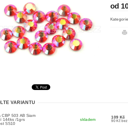
od 1
Kategori
LTE VARIANTU
a CBP 503 AB Siam
109 Kč
í 144ks /1grs
skladem
90 Kč
ost SS10