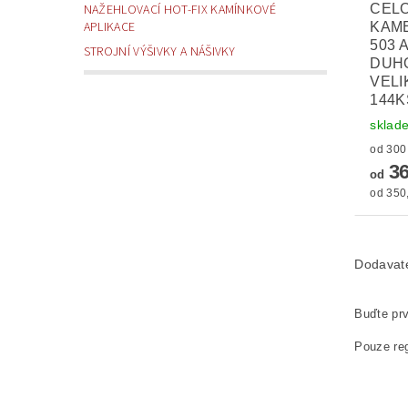
CEL
NAŽEHLOVACÍ HOT-FIX KAMÍNKOVÉ
APLIKACE
KAM
503 
STROJNÍ VÝŠIVKY A NÁŠIVKY
DUH
VELI
144K
sklad
36
od
od 350,
Dodavat
Buďte prv
Pouze reg