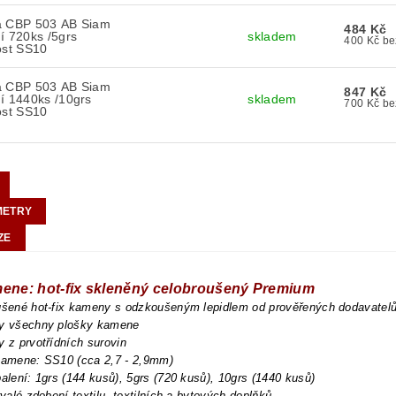
a CBP 503 AB Siam
484 Kč
í 720ks /5grs
skladem
400 
ost SS10
a CBP 503 AB Siam
847 Kč
í 1440ks /10grs
skladem
700 
ost SS10
METRY
ZE
mene: hot-fix skleněný celobroušený Premium
oušené hot-fix kameny s odzkoušeným lepidlem od prověřených dodavatel
ny všechny plošky kamene
y z prvotřídních surovin
 kamene: SS10 (cca 2,7 - 2,9mm)
balení: 1grs (144 kusů), 5grs (720 kusů), 10grs (1440 kusů)
trvalé zdobení textilu, textilních a bytových doplňků