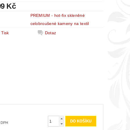
09 Kč
PREMIUM - hot-fix skleněné
e
celobroušené kameny na textil
Tisk
Dotaz
 bez DPH