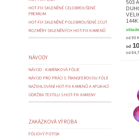
503 
HOT-FIX SKLENĚNÉ CELOBROUŠENÉ
DUH
PREMIUM
VELI
144K
HOT-FIX SKLENĚNÉ POLOBROUŠENÉ 2CUT
sklad
ROZMĚRY SKLENĚNÝCH HOT-FIX KAMENŮ
10
od
od 84,7
NÁVODY
NÁVOD - KAMÍNKOVÁ FÓLIE
NÁVOD PRO PRÁCI S TRANSFEROVOU FÓLIÍ
NAŽEHLOVÁNÍ HOT-FIX KAMENŮ A APLIKACÍ
ÚDRŽBA TEXTILU S HOT-FIX KAMENY
ZAKÁZKOVÁ VÝROBA
FÓLIOVÝ POTISK