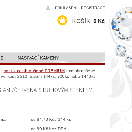
|
PŘIHLÁŠENÍ
REGISTRACE
KOŠÍK:
0 Kč
CE
NAŠÍVACÍ KAMENY
ODEJ A SLEVY
GALERIE
hot-fix celobroušené PREMIUM
celobroušené
velikost SS10, balení 144ks, 720ks nebo 1440ks
AKTY FA FASHION TUNING, S.R.O.
SIAM /ČERVENÁ S DUHOVÝM EFEKTEM,
DY OCHRANY OSOBNÍCH ÚDAJŮ
ena
od 84,70 Kč / 144 ks
od 90 Kč bez DPH