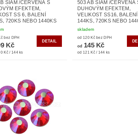
AB SIAM /ČERVENÁ S
503 AB SIAM /ČERVENÁ 
OVÝM EFEKTEM,
DUHOVÝM EFEKTEM,
KOST SS 6, BALENÍ
VELIKOST SS16, BALENÍ
S, 720KS NEBO 1440KS
144KS, 720KS NEBO 14
em
skladem
od 90 Kč bez DPH
od 120 Kč bez DPH
DETAIL
DE
9 Kč
145 Kč
od
0 Kč / 144 ks
od 121 Kč / 144 ks