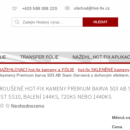
obchod@hot-fix.cz
+420 588 008 220
LIE
TRANSFER FÓLIE
NAŽEHL. HOT-FIX APLIKA
BORTY
BAREVNICE
PŘÍSLUŠENSTVÍ
DOPR
NAŽEHLOVACÍ hot-fix kameny a FÓLIE
hot-fix SKLENĚNÉ kameny
x kameny Premium barva 503 AB Siam /červená s duhovým efektem, 
ZAKÁZKOVÁ VÝROBA
NAPIŠTE NÁM
KONT
ROUŠENÉ HOT-FIX KAMENY PREMIUM BARVA 503 AB 
OBCHODNÍ PODMÍNKY PRO E-SHOP HOT-FIX.CZ
ZÁSA
ST SS10, BALENÍ 144KS, 720KS NEBO 1440KS
NÝ OD 14. 1.2025
Neohodnoceno
Měrná c
Cena