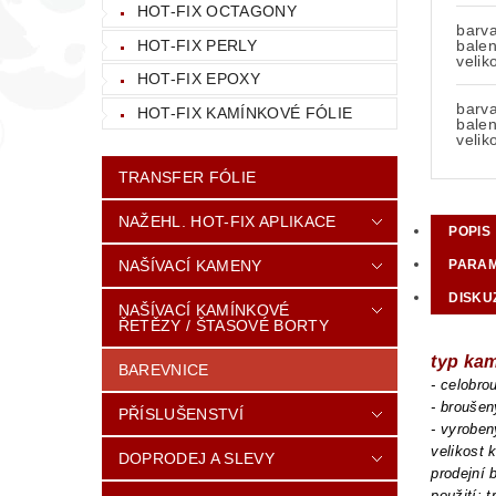
HOT-FIX OCTAGONY
barv
HOT-FIX PERLY
balen
velik
HOT-FIX EPOXY
barv
HOT-FIX KAMÍNKOVÉ FÓLIE
balen
velik
TRANSFER FÓLIE
NAŽEHL. HOT-FIX APLIKACE
POPIS
NAŠÍVACÍ KAMENY
PARA
DISKU
NAŠÍVACÍ KAMÍNKOVÉ
ŘETĚZY / ŠTASOVÉ BORTY
typ ka
BAREVNICE
- celobr
- brouše
PŘÍSLUŠENSTVÍ
- vyroben
velikost
DOPRODEJ A SLEVY
prodejní 
použití: 