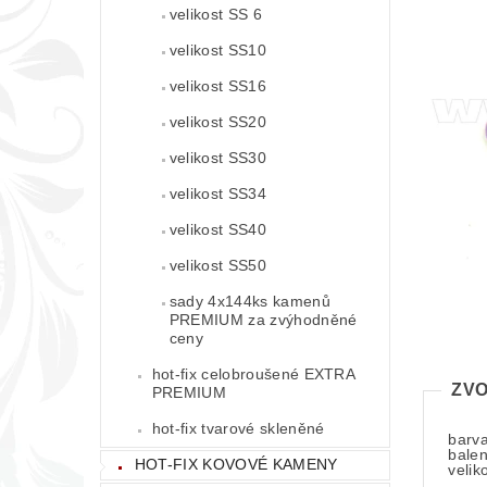
velikost SS 6
velikost SS10
velikost SS16
velikost SS20
velikost SS30
velikost SS34
velikost SS40
velikost SS50
sady 4x144ks kamenů
PREMIUM za zvýhodněné
ceny
hot-fix celobroušené EXTRA
ZVO
PREMIUM
hot-fix tvarové skleněné
barv
balen
HOT-FIX KOVOVÉ KAMENY
velik