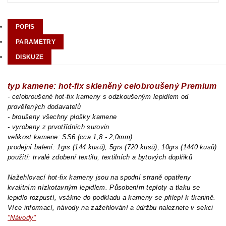
POPIS
PARAMETRY
DISKUZE
typ kamene: hot-fix skleněný celobroušený Premium
- celobroušené hot-fix kameny s odzkoušeným lepidlem od
prověřených dodavatelů
- broušeny všechny plošky kamene
- vyrobeny z prvotřídních surovin
velikost kamene: SS6 (cca 1,8 - 2,0mm)
prodejní balení: 1grs (144 kusů), 5grs (720 kusů), 10grs (1440 kusů)
použití: trvalé zdobení textilu, textilních a bytových doplňků
Nažehlovací hot-fix kameny jsou na spodní straně opatřeny
kvalitním nízkotavným lepidlem. Působením teploty a tlaku se
lepidlo rozpustí, vsákne do podkladu a kameny se přilepí k tkanině.
Více informací, návody na zažehlování a údržbu naleznete v sekci
"Návody"