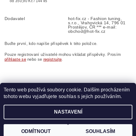
od 350,90 Kč / 144 ks
Dodavatel
hot-fix.cz - Fashion tuning,
s.r.o., Vrahovická 14, 796 01
Prostějov, ČR *** e-mail:
obchod@hot-fix.cz
Buďte první, kdo napíše příspěvek k této položce.
Pouze registrovaní uživatelé mohou vkládat příspěvky. Prosím
přihlaste se
nebo se
registrujte
.
Tento web používá soubory cookie. Dalším procházením
tohoto webu vyjadřujete souhlas s jejich používáním.
Zboží.cz
|
Heureka.cz
|
Vyšívací.cz
|
Crystalstyle.cz
NASTAVENÍ
2026 ©
HOT-FIX
, všechna práva vyhrazena
Vytvořil Shoptet
ODMÍTNOUT
SOUHLASÍM