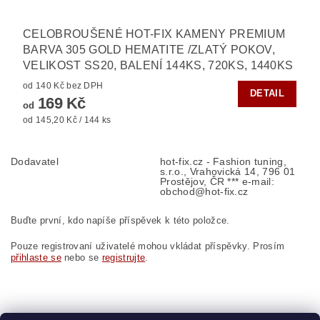
CELOBROUŠENÉ HOT-FIX KAMENY PREMIUM
BARVA 305 GOLD HEMATITE /ZLATÝ POKOV,
VELIKOST SS20, BALENÍ 144KS, 720KS, 1440KS
od 140 Kč bez DPH
DETAIL
169 Kč
od
od 145,20 Kč / 144 ks
Dodavatel
hot-fix.cz - Fashion tuning,
s.r.o., Vrahovická 14, 796 01
Prostějov, ČR *** e-mail:
obchod@hot-fix.cz
Buďte první, kdo napíše příspěvek k této položce.
Pouze registrovaní uživatelé mohou vkládat příspěvky. Prosím
přihlaste se
nebo se
registrujte
.