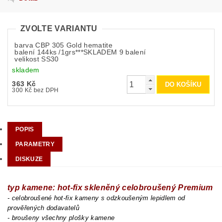
ZVOLTE VARIANTU
barva CBP 305 Gold hematite
balení 144ks /1grs***SKLADEM 9 balení
velikost SS30
skladem
363 Kč
300 Kč bez DPH
POPIS
PARAMETRY
DISKUZE
typ kamene: hot-fix skleněný celobroušený Premium
- celobroušené hot-fix kameny s odzkoušeným lepidlem od
prověřených dodavatelů
- broušeny všechny plošky kamene