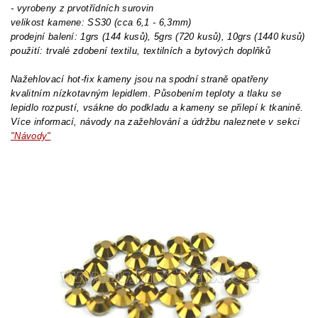
- vyrobeny z prvotřídních surovin
velikost kamene: SS30 (cca 6,1 - 6,3mm)
prodejní balení: 1grs (144 kusů), 5grs (720 kusů), 10grs (1440 kusů)
použití: trvalé zdobení textilu, textilních a bytových doplňků
Nažehlovací hot-fix kameny jsou na spodní straně opatřeny
kvalitním nízkotavným lepidlem. Působením teploty a tlaku se
lepidlo rozpustí, vsákne do podkladu a kameny se přilepí k tkanině.
Více informací, návody na zažehlování a údržbu naleznete v sekci
"Návody"