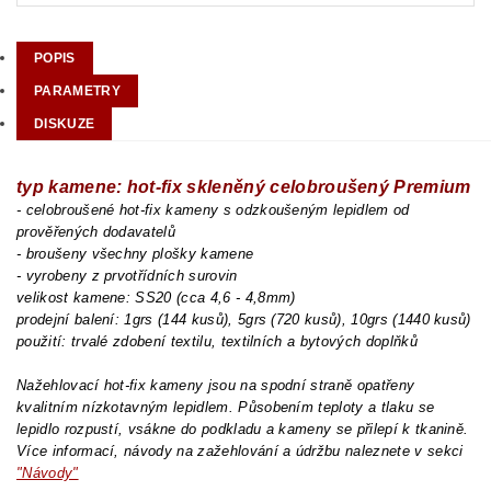
POPIS
PARAMETRY
DISKUZE
typ kamene: hot-fix skleněný celobroušený Premium
- celobroušené hot-fix kameny s odzkoušeným lepidlem od
prověřených dodavatelů
- broušeny všechny plošky kamene
- vyrobeny z prvotřídních surovin
velikost kamene: SS20 (cca 4,6 - 4,8mm)
prodejní balení: 1grs (144 kusů), 5grs (720 kusů), 10grs (1440 kusů)
použití: trvalé zdobení textilu, textilních a bytových doplňků
Nažehlovací hot-fix kameny jsou na spodní straně opatřeny
kvalitním nízkotavným lepidlem. Působením teploty a tlaku se
lepidlo rozpustí, vsákne do podkladu a kameny se přilepí k tkanině.
Více informací, návody na zažehlování a údržbu naleznete v sekci
"Návody"