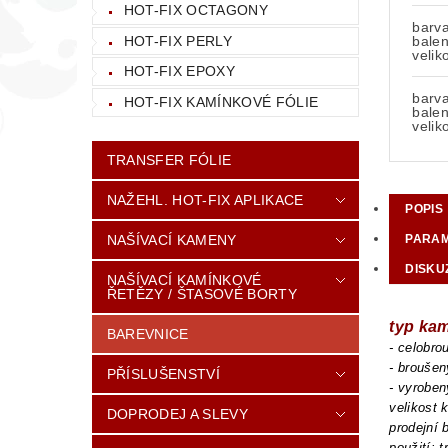
HOT-FIX OCTAGONY
barv
HOT-FIX PERLY
balen
velik
HOT-FIX EPOXY
barv
HOT-FIX KAMÍNKOVÉ FÓLIE
balen
velik
TRANSFER FÓLIE
NAŽEHL. HOT-FIX APLIKACE
POPIS
NAŠÍVACÍ KAMENY
PARA
DISKU
NAŠÍVACÍ KAMÍNKOVÉ
ŘETĚZY / ŠTASOVÉ BORTY
typ ka
BAREVNICE
- celobr
- brouše
PŘÍSLUŠENSTVÍ
- vyroben
velikost
DOPRODEJ A SLEVY
prodejní 
použití: 