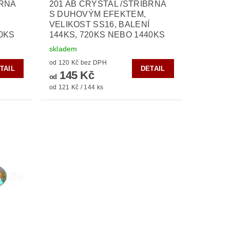
BRNÁ
201 AB CRYSTAL /STŘÍBRNÁ
S DUHOVÝM EFEKTEM,
VELIKOST SS16, BALENÍ
40KS
144KS, 720KS NEBO 1440KS
skladem
od 120 Kč bez DPH
TAIL
DETAIL
145 Kč
od
od 121 Kč / 144 ks