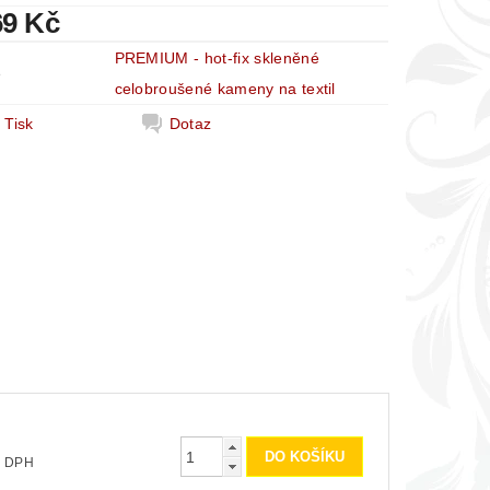
69 Kč
PREMIUM - hot-fix skleněné
e
celobroušené kameny na textil
Tisk
Dotaz
č bez DPH