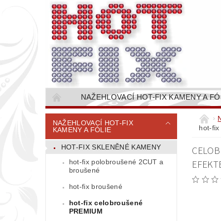
NAŽEHLOVACÍ HOT-FIX KAMENY A FÓ
NAŠÍVACÍ KAMÍNKOVÉ ŘETĚZY / ŠTASOVÉ 
NAŽEHLOVACÍ HOT-FIX
hot-fi
KAMENY A FÓLIE
VŠE PRO STROJNÍ VYŠÍVÁNÍ - VYSIVACI.CZ
HOT-FIX SKLENĚNÉ KAMENY
CELOB
BAREVNICE KAMENŮ
NÁVODY
hot-fix polobroušené 2CUT a
EFEKTE
CENÍK DOPRAVY (NÁKLADŮ EXPEDICE) PLAT
broušené
hot-fix broušené
hot-fix celobroušené
PREMIUM