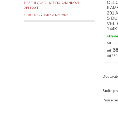
CEL
NAŽEHLOVACÍ HOT-FIX KAMÍNKOVÉ
APLIKACE
KAM
201 
STROJNÍ VÝŠIVKY A NÁŠIVKY
S D
VELI
144K
sklad
36
od
od 350,
Dodavat
Buďte prv
Pouze reg