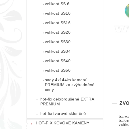
velikost SS 6
velikost SS10
velikost SS16
velikost SS20
velikost SS30
velikost SS34
velikost SS40
velikost SS50
sady 4x144ks kamenů
PREMIUM za zvýhodněné
ceny
hot-fix celobroušené EXTRA
ZVO
PREMIUM
hot-fix tvarové skleněné
barv
balen
HOT-FIX KOVOVÉ KAMENY
velik