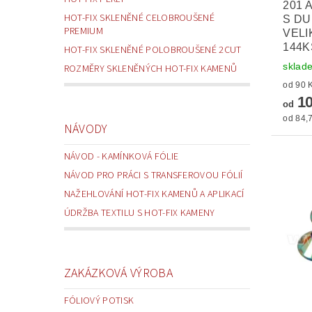
201 
HOT-FIX SKLENĚNÉ CELOBROUŠENÉ
S D
PREMIUM
VELI
144K
HOT-FIX SKLENĚNÉ POLOBROUŠENÉ 2CUT
sklad
ROZMĚRY SKLENĚNÝCH HOT-FIX KAMENŮ
10
od
od 84,7
NÁVODY
NÁVOD - KAMÍNKOVÁ FÓLIE
NÁVOD PRO PRÁCI S TRANSFEROVOU FÓLIÍ
NAŽEHLOVÁNÍ HOT-FIX KAMENŮ A APLIKACÍ
ÚDRŽBA TEXTILU S HOT-FIX KAMENY
ZAKÁZKOVÁ VÝROBA
FÓLIOVÝ POTISK