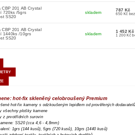
a CBP 201 AB Crystal
787 Kč
í 720ks /5grs
skladem
650 K
ost SS20
a CBP 201 AB Crystal
1 452 Kč
í 1440ks /10grs
skladem
1 2
ost SS20
METRY
ZE
mene: hot-fix skleněný celobroušený Premium
oušené hot-fix kameny s odzkoušeným lepidlem od prověřených dodavatel
ny všechny plošky kamene
y z prvotřídních surovin
 kamene: SS20 (cca 4,6 - 4,8mm)
balení: 1grs (144 kusů), 5grs (720 kusů), 10grs (1440 kusů)
trvalé zdobení textilu, textilních a bytových doplňků