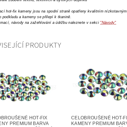
cí hot-fix kameny jsou na spodní straně opatřeny kvalitním nízkotavným l
 podkladu a kameny se přilepí k tkanině.
rmací, návody na zažehlování a údržbu naleznete v sekci
"Návody"
ISEJÍCÍ PRODUKTY
OBROUŠENÉ HOT-FIX
CELOBROUŠENÉ HOT-F
ENY PREMIUM BARVA
KAMENY PREMIUM BAR