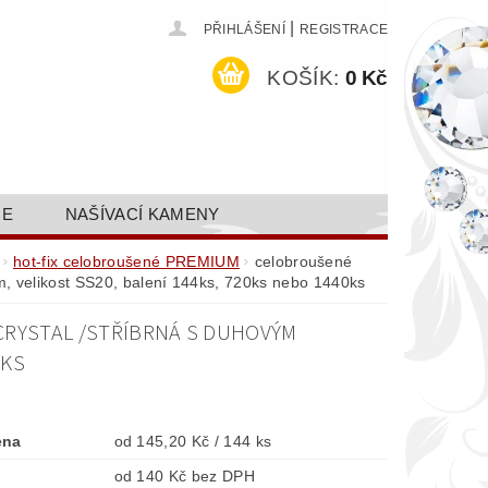
|
PŘIHLÁŠENÍ
REGISTRACE
KOŠÍK:
0 Kč
CE
NAŠÍVACÍ KAMENY
ODEJ A SLEVY
GALERIE
hot-fix celobroušené PREMIUM
celobroušené
m, velikost SS20, balení 144ks, 720ks nebo 1440ks
AKTY FA FASHION TUNING, S.R.O.
CRYSTAL /STŘÍBRNÁ S DUHOVÝM
DY OCHRANY OSOBNÍCH ÚDAJŮ
0KS
ena
od 145,20 Kč / 144 ks
od 140 Kč bez DPH