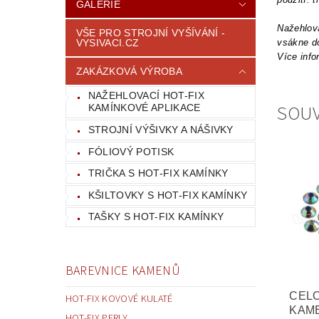
GALERIE
Nažehlova
VŠE PRO STROJNÍ VYŠÍVÁNÍ -
VYSIVACI.CZ
vsákne do
Více info
ZAKÁZKOVÁ VÝROBA
NAŽEHLOVACÍ HOT-FIX
SOUV
KAMÍNKOVÉ APLIKACE
STROJNÍ VÝŠIVKY A NÁŠIVKY
FÓLIOVÝ POTISK
TRIČKA S HOT-FIX KAMÍNKY
KŠILTOVKY S HOT-FIX KAMÍNKY
TAŠKY S HOT-FIX KAMÍNKY
BAREVNICE KAMENŮ
CEL
HOT-FIX KOVOVÉ KULATÉ
KAM
HOT-FIX PERLY