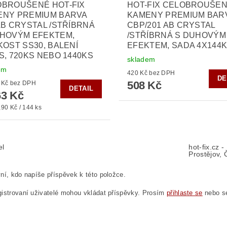
OBROUŠENÉ HOT-FIX
HOT-FIX CELOBROUŠE
ENY PREMIUM BARVA
KAMENY PREMIUM BAR
AB CRYSTAL /STŘÍBRNÁ
CBP/201 AB CRYSTAL
UHOVÝM EFEKTEM,
/STŘÍBRNÁ S DUHOVÝM
KOST SS30, BALENÍ
EFEKTEM, SADA 4X144
S, 720KS NEBO 1440KS
skladem
em
420 Kč bez DPH
DE
508 Kč
od 300 Kč bez DPH
DETAIL
3 Kč
90 Kč / 144 ks
el
hot-fix.cz 
Prostějov, 
ní, kdo napíše příspěvek k této položce.
istrovaní uživatelé mohou vkládat příspěvky. Prosím
přihlaste se
nebo 