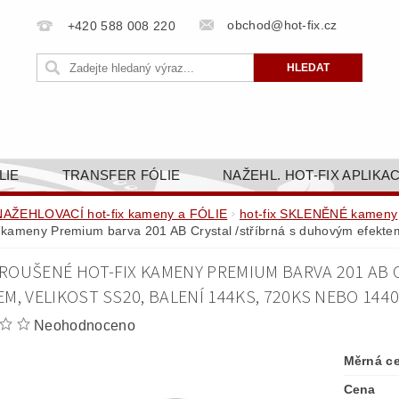
obchod@hot-fix.cz
+420 588 008 220
LIE
TRANSFER FÓLIE
NAŽEHL. HOT-FIX APLIKA
BORTY
BAREVNICE
PŘÍSLUŠENSTVÍ
DOPR
NAŽEHLOVACÍ hot-fix kameny a FÓLIE
hot-fix SKLENĚNÉ kameny
x kameny Premium barva 201 AB Crystal /stříbrná s duhovým efekte
ZAKÁZKOVÁ VÝROBA
NAPIŠTE NÁM
KONT
ROUŠENÉ HOT-FIX KAMENY PREMIUM BARVA 201 AB 
OBCHODNÍ PODMÍNKY PRO E-SHOP HOT-FIX.CZ
ZÁSA
M, VELIKOST SS20, BALENÍ 144KS, 720KS NEBO 144
NÝ OD 14. 1.2025
Neohodnoceno
Měrná c
Cena