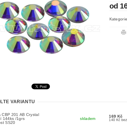
od 1
Kategori
LTE VARIANTU
a CBP 201 AB Crystal
169 Kč
í 144ks /1grs
skladem
140 K
ost SS20