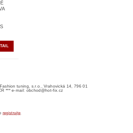
NÉ
VA
KS
TAIL
- Fashion tuning, s.r.o., Vrahovická 14, 796 01
ČR *** e-mail: obchod@hot-fix.cz
se
registrujte
.