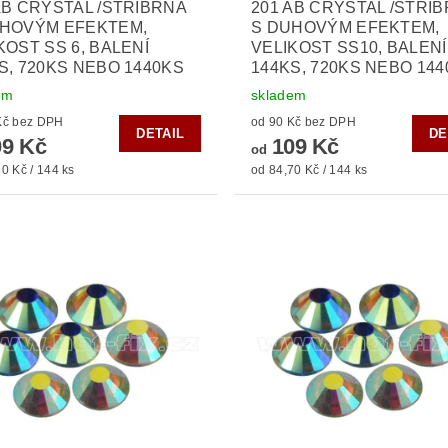
AB CRYSTAL /STŘÍBRNÁ
201 AB CRYSTAL /STŘÍ
UHOVÝM EFEKTEM,
S DUHOVÝM EFEKTEM,
KOST SS 6, BALENÍ
VELIKOST SS10, BALENÍ
S, 720KS NEBO 1440KS
144KS, 720KS NEBO 14
em
skladem
od 90 Kč bez DPH
od 90 Kč bez DPH
DETAIL
DE
9 Kč
109 Kč
od
0 Kč / 144 ks
od 84,70 Kč / 144 ks