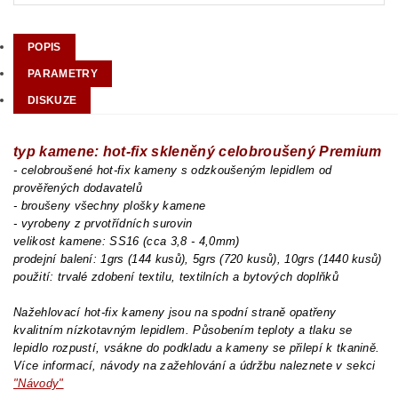
POPIS
PARAMETRY
DISKUZE
typ kamene: hot-fix skleněný celobroušený Premium
- celobroušené hot-fix kameny s odzkoušeným lepidlem od
prověřených dodavatelů
- broušeny všechny plošky kamene
- vyrobeny z prvotřídních surovin
velikost kamene: SS16 (cca 3,8 - 4,0mm)
prodejní balení: 1grs (144 kusů), 5grs (720 kusů), 10grs (1440 kusů)
použití: trvalé zdobení textilu, textilních a bytových doplňků
Nažehlovací hot-fix kameny jsou na spodní straně opatřeny
kvalitním nízkotavným lepidlem. Působením teploty a tlaku se
lepidlo rozpustí, vsákne do podkladu a kameny se přilepí k tkanině.
Více informací, návody na zažehlování a údržbu naleznete v sekci
"Návody"