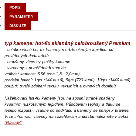
POPIS
PARAMETRY
DISKUZE
typ kamene: hot-fix skleněný celobroušený Premium
- celobroušené hot-fix kameny s odzkoušeným lepidlem od
prověřených dodavatelů
- broušeny všechny plošky kamene
- vyrobeny z prvotřídních surovin
velikost kamene: SS6 (cca 1,8 - 2,0mm)
prodejní balení: 1grs (144 kusů), 5grs (720 kusů), 10grs (1440 kusů)
použití: trvalé zdobení textilu, textilních a bytových doplňků
Nažehlovací hot-fix kameny jsou na spodní straně opatřeny
kvalitním nízkotavným lepidlem. Působením teploty a tlaku se
lepidlo rozpustí, vsákne do podkladu a kameny se přilepí k tkanině.
Více informací, návody na zažehlování a údržbu naleznete v sekci
"Návody"