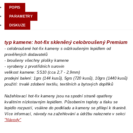
POPIS
PARAMETRY
DISKUZE
typ kamene: hot-fix skleněný celobroušený Premium
- celobroušené hot-fix kameny s odzkoušeným lepidlem od
prověřených dodavatelů
- broušeny všechny plošky kamene
- vyrobeny z prvotřídních surovin
velikost kamene: SS10 (cca 2,7 - 2,9mm)
prodejní balení: 1grs (144 kusů), 5grs (720 kusů), 10grs (1440 kusů)
použití: trvalé zdobení textilu, textilních a bytových doplňků
Nažehlovací hot-fix kameny jsou na spodní straně opatřeny
kvalitním nízkotavným lepidlem. Působením teploty a tlaku se
lepidlo rozpustí, vsákne do podkladu a kameny se přilepí k tkanině.
Více informací, návody na zažehlování a údržbu naleznete v sekci
"Návody"