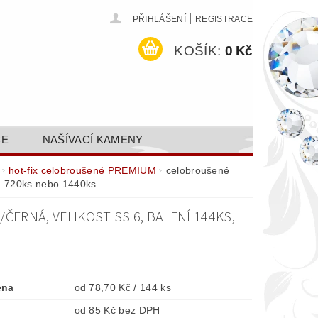
|
PŘIHLÁŠENÍ
REGISTRACE
KOŠÍK:
0 Kč
CE
NAŠÍVACÍ KAMENY
ODEJ A SLEVY
GALERIE
hot-fix celobroušené PREMIUM
celobroušené
s, 720ks nebo 1440ks
AKTY FA FASHION TUNING, S.R.O.
ERNÁ, VELIKOST SS 6, BALENÍ 144KS,
DY OCHRANY OSOBNÍCH ÚDAJŮ
ena
od 78,70 Kč / 144 ks
od 85 Kč bez DPH