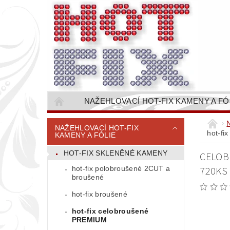
NAŽEHLOVACÍ HOT-FIX KAMENY A FÓ
NAŠÍVACÍ KAMÍNKOVÉ ŘETĚZY / ŠTASOVÉ 
NAŽEHLOVACÍ HOT-FIX
hot-fi
KAMENY A FÓLIE
VŠE PRO STROJNÍ VYŠÍVÁNÍ - VYSIVACI.CZ
HOT-FIX SKLENĚNÉ KAMENY
CELOBR
BAREVNICE KAMENŮ
NÁVODY
hot-fix polobroušené 2CUT a
720KS
CENÍK DOPRAVY (NÁKLADŮ EXPEDICE) PLAT
broušené
hot-fix broušené
hot-fix celobroušené
PREMIUM