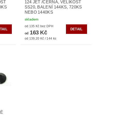
OST
124 JET /ČERNÁ, VELIKOST
20KS
SS20, BALENÍ 144KS, 720KS
NEBO 1440KS
skladem
od 135 Kč bez DPH
TAIL
DETAIL
163 Kč
od
od 139,20 Kč / 144 ks
NÉ