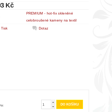
03 Kč
PREMIUM - hot-fix skleněné
e
celobroušené kameny na textil
Tisk
Dotaz
 DPH