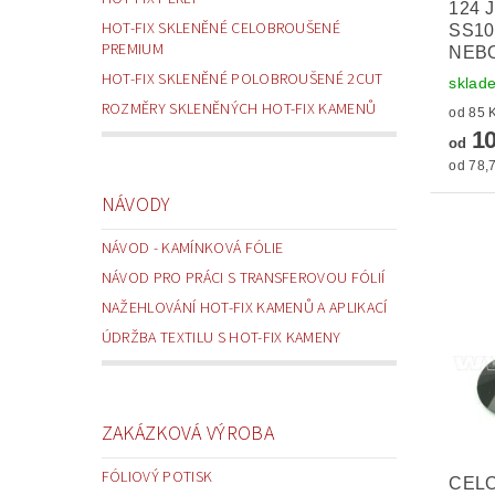
124 
HOT-FIX SKLENĚNÉ CELOBROUŠENÉ
SS10
PREMIUM
NEBO
HOT-FIX SKLENĚNÉ POLOBROUŠENÉ 2CUT
sklad
ROZMĚRY SKLENĚNÝCH HOT-FIX KAMENŮ
10
od
od 78,7
NÁVODY
NÁVOD - KAMÍNKOVÁ FÓLIE
NÁVOD PRO PRÁCI S TRANSFEROVOU FÓLIÍ
NAŽEHLOVÁNÍ HOT-FIX KAMENŮ A APLIKACÍ
ÚDRŽBA TEXTILU S HOT-FIX KAMENY
ZAKÁZKOVÁ VÝROBA
FÓLIOVÝ POTISK
CEL