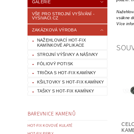
GALERIE
Nažehlova
VŠE PRO STROJNÍ VYŠÍVÁNÍ -
VYSIVACI.CZ
vsákne do
Více info
ZAKÁZKOVÁ VÝROBA
NAŽEHLOVACÍ HOT-FIX
SOUV
KAMÍNKOVÉ APLIKACE
STROJNÍ VÝŠIVKY A NÁŠIVKY
FÓLIOVÝ POTISK
TRIČKA S HOT-FIX KAMÍNKY
KŠILTOVKY S HOT-FIX KAMÍNKY
TAŠKY S HOT-FIX KAMÍNKY
BAREVNICE KAMENŮ
CEL
HOT-FIX KOVOVÉ KULATÉ
KAM
HOT-FIX PERLY