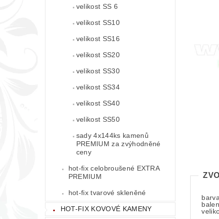
velikost SS 6
velikost SS10
velikost SS16
velikost SS20
velikost SS30
velikost SS34
velikost SS40
velikost SS50
sady 4x144ks kamenů
PREMIUM za zvýhodněné
ceny
hot-fix celobroušené EXTRA
ZVO
PREMIUM
hot-fix tvarové skleněné
barv
balen
HOT-FIX KOVOVÉ KAMENY
velik