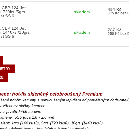
a CBP 124 Jet
454 Kč
í 720ks /5grs
skladem
375 Kč b
ost SS 6
a CBP 124 Jet
787 Kč
í 1440ks /10grs
skladem
650 Kč b
ost SS 6
METRY
ZE
mene: hot-fix skleněný celobroušený Premium
oušené hot-fix kameny s odzkoušeným lepidlem od prověřených dodavatel
ny všechny plošky kamene
y z prvotřídních surovin
kamene: SS6 (cca 1,8 - 2,0mm)
balení: 1grs (144 kusů), 5grs (720 kusů), 10grs (1440 kusů)
trvalé zdobení textilu, textilních a bytových doplňků