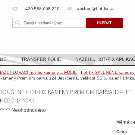
obchod@hot-fix.cz
+420 588 008 220
LIE
TRANSFER FÓLIE
NAŽEHL. HOT-FIX APLIKA
BORTY
BAREVNICE
PŘÍSLUŠENSTVÍ
DOPR
NAŽEHLOVACÍ hot-fix kameny a FÓLIE
hot-fix SKLENĚNÉ kameny
x kameny Premium barva 124 Jet /černá, velikost SS 6, balení 144k
ZAKÁZKOVÁ VÝROBA
NAPIŠTE NÁM
KONT
OUŠENÉ HOT-FIX KAMENY PREMIUM BARVA 124 JET /Č
OBCHODNÍ PODMÍNKY PRO E-SHOP HOT-FIX.CZ
ZÁSA
 NEBO 1440KS
NÝ OD 14. 1.2025
Neohodnoceno
Měrná c
Cena