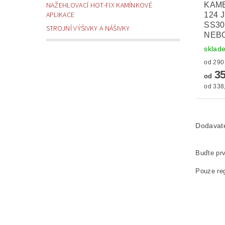
KAM
NAŽEHLOVACÍ HOT-FIX KAMÍNKOVÉ
APLIKACE
124 
SS30
STROJNÍ VÝŠIVKY A NÁŠIVKY
NEBO
sklad
35
od
od 338,
Dodavat
Buďte prv
Pouze reg