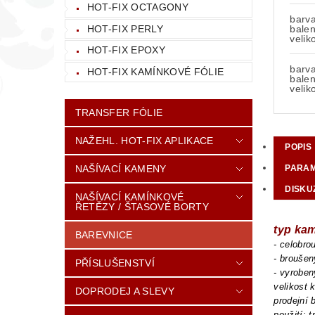
HOT-FIX OCTAGONY
barv
HOT-FIX PERLY
balen
velik
HOT-FIX EPOXY
barv
HOT-FIX KAMÍNKOVÉ FÓLIE
balen
velik
TRANSFER FÓLIE
NAŽEHL. HOT-FIX APLIKACE
POPIS
NAŠÍVACÍ KAMENY
PARA
DISKU
NAŠÍVACÍ KAMÍNKOVÉ
ŘETĚZY / ŠTASOVÉ BORTY
typ ka
BAREVNICE
- celobr
- brouše
PŘÍSLUŠENSTVÍ
- vyroben
velikost 
DOPRODEJ A SLEVY
prodejní 
použití: 