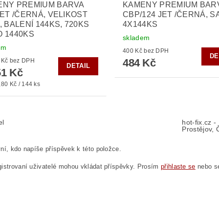
ENY PREMIUM BARVA
KAMENY PREMIUM BAR
JET /ČERNÁ, VELIKOST
CBP/124 JET /ČERNÁ, S
, BALENÍ 144KS, 720KS
4X144KS
 1440KS
skladem
em
400 Kč bez DPH
DE
484 Kč
od 290 Kč bez DPH
DETAIL
1 Kč
80 Kč / 144 ks
el
hot-fix.cz 
Prostějov, 
ní, kdo napíše příspěvek k této položce.
istrovaní uživatelé mohou vkládat příspěvky. Prosím
přihlaste se
nebo 