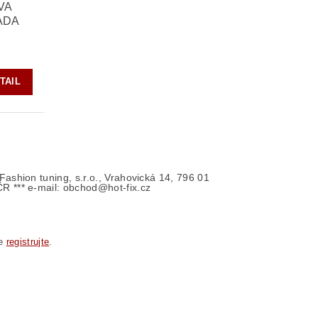
VA
ADA
TAIL
- Fashion tuning, s.r.o., Vrahovická 14, 796 01
ČR *** e-mail: obchod@hot-fix.cz
se
registrujte
.