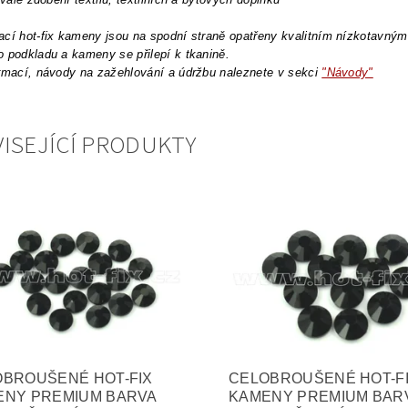
cí hot-fix kameny jsou na spodní straně opatřeny kvalitním nízkotavným l
 podkladu a kameny se přilepí k tkanině.
rmací, návody na zažehlování a údržbu naleznete v sekci
"Návody"
ISEJÍCÍ PRODUKTY
OBROUŠENÉ HOT-FIX
CELOBROUŠENÉ HOT-F
ENY PREMIUM BARVA
KAMENY PREMIUM BAR