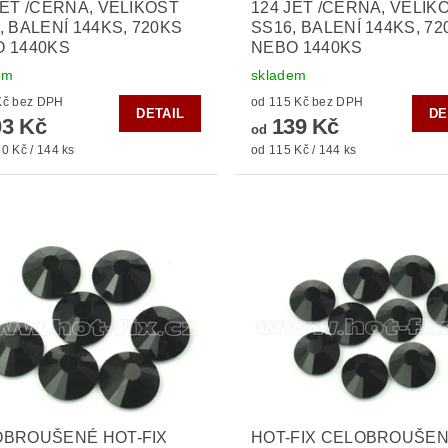
JET /ČERNÁ, VELIKOST
124 JET /ČERNÁ, VELIK
, BALENÍ 144KS, 720KS
SS16, BALENÍ 144KS, 7
 1440KS
NEBO 1440KS
em
skladem
od 85 Kč bez DPH
od 115 Kč bez DPH
DETAIL
DE
3 Kč
139 Kč
od
0 Kč / 144 ks
od 115 Kč / 144 ks
OBROUŠENÉ HOT-FIX
HOT-FIX CELOBROUŠE