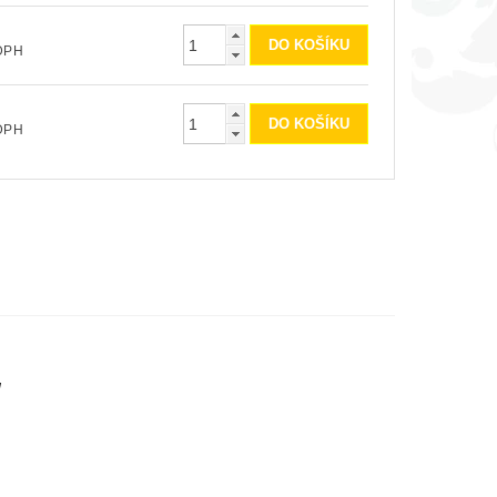
ez DPH
ez DPH
ů