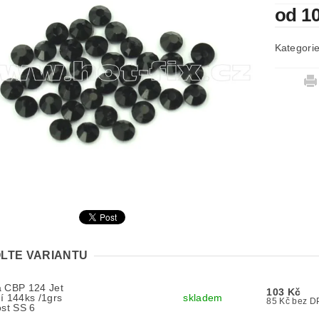
od 1
Kategori
LTE VARIANTU
a CBP 124 Jet
103 Kč
í 144ks /1grs
skladem
85 Kč bez
ost SS 6