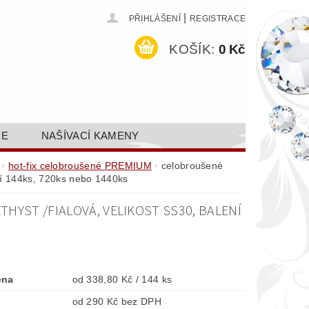
|
PŘIHLÁŠENÍ
REGISTRACE
KOŠÍK:
0 Kč
CE
NAŠÍVACÍ KAMENY
ODEJ A SLEVY
GALERIE
hot-fix celobroušené PREMIUM
celobroušené
ní 144ks, 720ks nebo 1440ks
AKTY FA FASHION TUNING, S.R.O.
HYST /FIALOVÁ, VELIKOST SS30, BALENÍ
DY OCHRANY OSOBNÍCH ÚDAJŮ
ena
od 338,80 Kč / 144 ks
od 290 Kč bez DPH