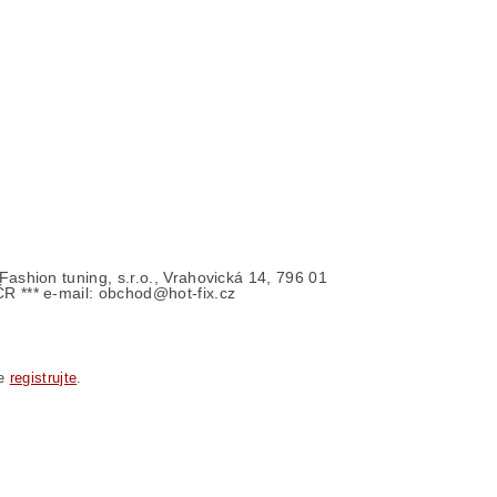
- Fashion tuning, s.r.o., Vrahovická 14, 796 01
ČR *** e-mail: obchod@hot-fix.cz
se
registrujte
.