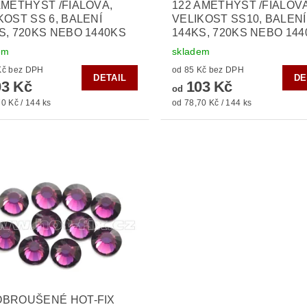
AMETHYST /FIALOVÁ,
122 AMETHYST /FIALOVÁ
KOST SS 6, BALENÍ
VELIKOST SS10, BALENÍ
S, 720KS NEBO 1440KS
144KS, 720KS NEBO 14
em
skladem
od 85 Kč bez DPH
od 85 Kč bez DPH
DETAIL
DE
3 Kč
103 Kč
od
0 Kč / 144 ks
od 78,70 Kč / 144 ks
OBROUŠENÉ HOT-FIX