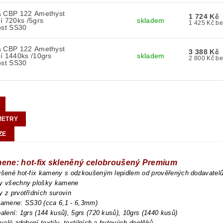
a CBP 122 Amethyst
1 724 Kč
í 720ks /5grs
skladem
1 42
ost SS30
a CBP 122 Amethyst
3 388 Kč
í 1440ks /10grs
skladem
2 80
ost SS30
METRY
ZE
mene: hot-fix skleněný celobroušený Premium
oušené hot-fix kameny s odzkoušeným lepidlem od prověřených dodavatel
ny všechny plošky kamene
y z prvotřídních surovin
 kamene: SS30 (cca 6,1 - 6,3mm)
balení: 1grs (144 kusů), 5grs (720 kusů), 10grs (1440 kusů)
trvalé zdobení textilu, textilních a bytových doplňků