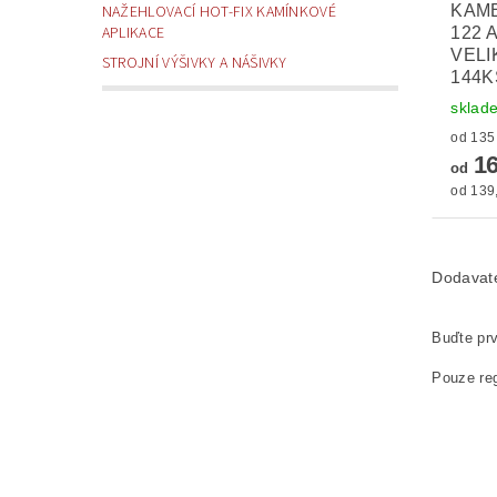
KAM
NAŽEHLOVACÍ HOT-FIX KAMÍNKOVÉ
APLIKACE
122 
VELI
STROJNÍ VÝŠIVKY A NÁŠIVKY
144K
sklad
16
od
od 139,
Dodavat
Buďte prv
Pouze reg