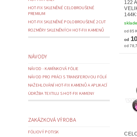
122 
HOT-FIX SKLENĚNÉ CELOBROUŠENÉ
VELI
PREMIUM
144K
HOT-FIX SKLENĚNÉ POLOBROUŠENÉ 2CUT
sklad
ROZMĚRY SKLENĚNÝCH HOT-FIX KAMENŮ
10
od
od 78,7
NÁVODY
NÁVOD - KAMÍNKOVÁ FÓLIE
NÁVOD PRO PRÁCI S TRANSFEROVOU FÓLIÍ
NAŽEHLOVÁNÍ HOT-FIX KAMENŮ A APLIKACÍ
ÚDRŽBA TEXTILU S HOT-FIX KAMENY
ZAKÁZKOVÁ VÝROBA
FÓLIOVÝ POTISK
CEL