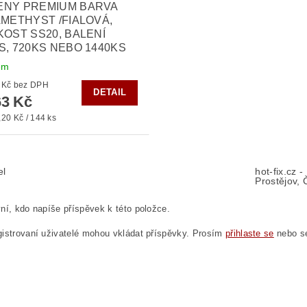
ENY PREMIUM BARVA
AMETHYST /FIALOVÁ,
KOST SS20, BALENÍ
S, 720KS NEBO 1440KS
em
od 135 Kč bez DPH
DETAIL
3 Kč
20 Kč / 144 ks
el
hot-fix.cz 
Prostějov, 
ní, kdo napíše příspěvek k této položce.
istrovaní uživatelé mohou vkládat příspěvky. Prosím
přihlaste se
nebo 