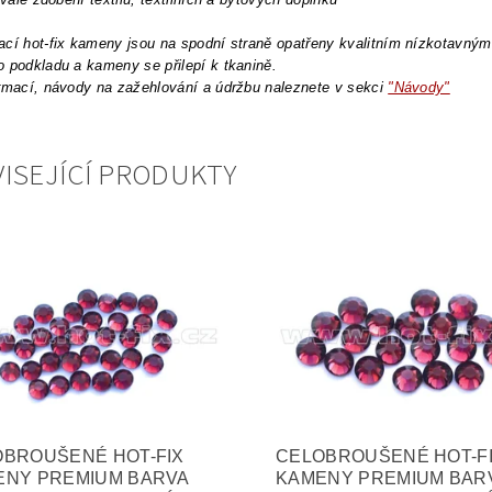
cí hot-fix kameny jsou na spodní straně opatřeny kvalitním nízkotavným l
 podkladu a kameny se přilepí k tkanině.
rmací, návody na zažehlování a údržbu naleznete v sekci
"Návody"
ISEJÍCÍ PRODUKTY
OBROUŠENÉ HOT-FIX
CELOBROUŠENÉ HOT-F
ENY PREMIUM BARVA
KAMENY PREMIUM BAR