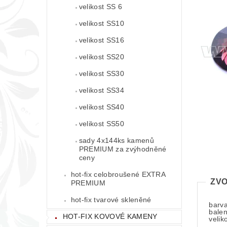
velikost SS 6
velikost SS10
velikost SS16
velikost SS20
velikost SS30
velikost SS34
velikost SS40
velikost SS50
sady 4x144ks kamenů
PREMIUM za zvýhodněné
ceny
hot-fix celobroušené EXTRA
ZVO
PREMIUM
hot-fix tvarové skleněné
barv
balen
HOT-FIX KOVOVÉ KAMENY
velik