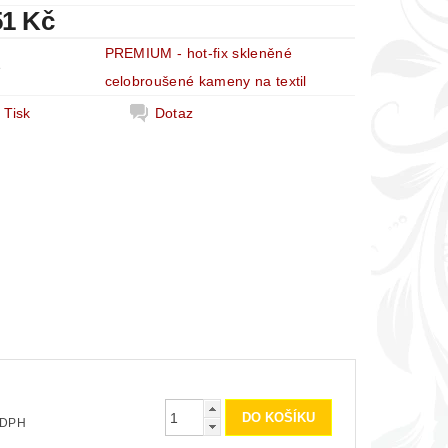
51 Kč
PREMIUM - hot-fix skleněné
e
celobroušené kameny na textil
Tisk
Dotaz
 bez DPH