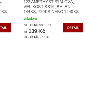
,
122 AMETHYST /FIALOVÁ,
VELIKOST SS16, BALENÍ
40KS
144KS, 720KS NEBO 1440KS
skladem
od 115 Kč bez DPH
TAIL
DETAIL
139 Kč
od
od 115 Kč / 144 ks