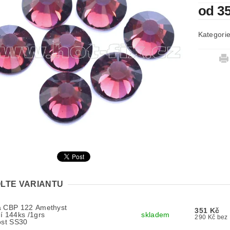
od 3
Kategori
LTE VARIANTU
a CBP 122 Amethyst
351 Kč
í 144ks /1grs
skladem
290 Kč
ost SS30