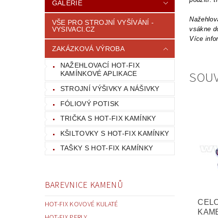
GALERIE
Nažehlova
VŠE PRO STROJNÍ VYŠÍVÁNÍ -
VYSIVACI.CZ
vsákne do
Více info
ZAKÁZKOVÁ VÝROBA
NAŽEHLOVACÍ HOT-FIX
SOUV
KAMÍNKOVÉ APLIKACE
STROJNÍ VÝŠIVKY A NÁŠIVKY
FÓLIOVÝ POTISK
TRIČKA S HOT-FIX KAMÍNKY
KŠILTOVKY S HOT-FIX KAMÍNKY
TAŠKY S HOT-FIX KAMÍNKY
BAREVNICE KAMENŮ
CEL
HOT-FIX KOVOVÉ KULATÉ
KAM
HOT-FIX PERLY