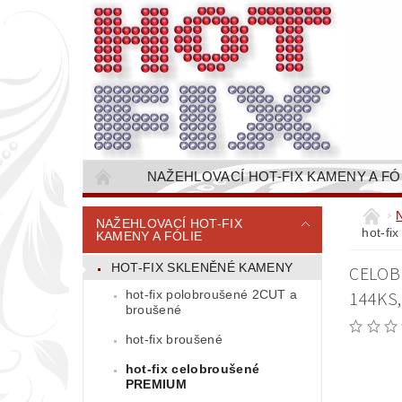
NAŽEHLOVACÍ HOT-FIX KAMENY A FÓ
NAŠÍVACÍ KAMÍNKOVÉ ŘETĚZY / ŠTASOVÉ 
NAŽEHLOVACÍ HOT-FIX
hot-fi
KAMENY A FÓLIE
VŠE PRO STROJNÍ VYŠÍVÁNÍ - VYSIVACI.CZ
HOT-FIX SKLENĚNÉ KAMENY
CELOB
BAREVNICE KAMENŮ
NÁVODY
hot-fix polobroušené 2CUT a
144KS
CENÍK DOPRAVY (NÁKLADŮ EXPEDICE) PLAT
broušené
hot-fix broušené
hot-fix celobroušené
PREMIUM