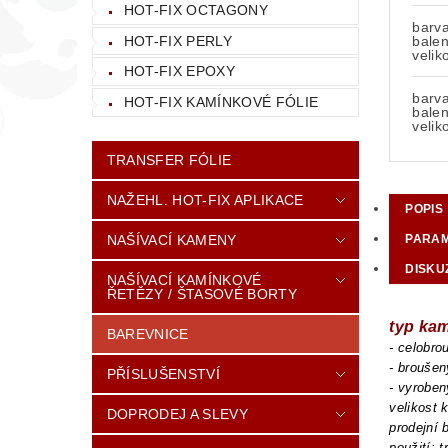
HOT-FIX OCTAGONY
barv
HOT-FIX PERLY
balen
velik
HOT-FIX EPOXY
barv
HOT-FIX KAMÍNKOVÉ FÓLIE
balen
velik
TRANSFER FÓLIE
NAŽEHL. HOT-FIX APLIKACE
POPIS
NAŠÍVACÍ KAMENY
PARA
DISKU
NAŠÍVACÍ KAMÍNKOVÉ
ŘETĚZY / ŠTASOVÉ BORTY
typ ka
BAREVNICE
- celobr
- brouše
PŘÍSLUŠENSTVÍ
- vyroben
velikost
DOPRODEJ A SLEVY
prodejní 
použití: 