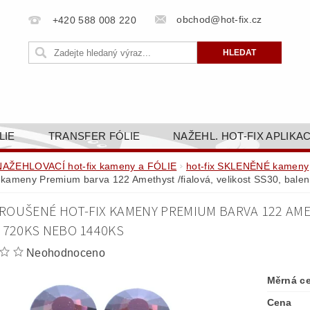
obchod@hot-fix.cz
+420 588 008 220
LIE
TRANSFER FÓLIE
NAŽEHL. HOT-FIX APLIKA
BORTY
BAREVNICE
PŘÍSLUŠENSTVÍ
DOPR
NAŽEHLOVACÍ hot-fix kameny a FÓLIE
hot-fix SKLENĚNÉ kameny
x kameny Premium barva 122 Amethyst /fialová, velikost SS30, bale
ZAKÁZKOVÁ VÝROBA
NAPIŠTE NÁM
KONT
ROUŠENÉ HOT-FIX KAMENY PREMIUM BARVA 122 AMET
OBCHODNÍ PODMÍNKY PRO E-SHOP HOT-FIX.CZ
ZÁSA
, 720KS NEBO 1440KS
NÝ OD 14. 1.2025
Neohodnoceno
Měrná c
Cena