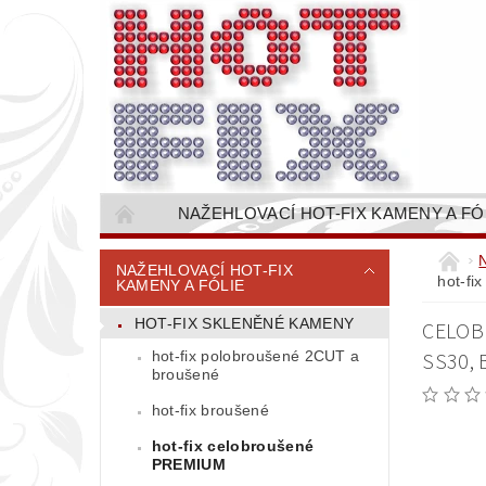
NAŽEHLOVACÍ HOT-FIX KAMENY A FÓ
NAŠÍVACÍ KAMÍNKOVÉ ŘETĚZY / ŠTASOVÉ 
NAŽEHLOVACÍ HOT-FIX
hot-fi
KAMENY A FÓLIE
VŠE PRO STROJNÍ VYŠÍVÁNÍ - VYSIVACI.CZ
HOT-FIX SKLENĚNÉ KAMENY
CELOB
BAREVNICE KAMENŮ
NÁVODY
hot-fix polobroušené 2CUT a
SS30, 
CENÍK DOPRAVY (NÁKLADŮ EXPEDICE) PLAT
broušené
hot-fix broušené
hot-fix celobroušené
PREMIUM