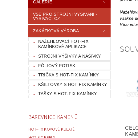
GALERIE
Nažehlova
VŠE PRO STROJNÍ VYŠÍVÁNÍ -
VYSIVACI.CZ
vsákne do
Více info
ZAKÁZKOVÁ VÝROBA
NAŽEHLOVACÍ HOT-FIX
SOUV
KAMÍNKOVÉ APLIKACE
STROJNÍ VÝŠIVKY A NÁŠIVKY
FÓLIOVÝ POTISK
TRIČKA S HOT-FIX KAMÍNKY
KŠILTOVKY S HOT-FIX KAMÍNKY
TAŠKY S HOT-FIX KAMÍNKY
BAREVNICE KAMENŮ
CEL
HOT-FIX KOVOVÉ KULATÉ
KAM
HOT-FIX PERLY