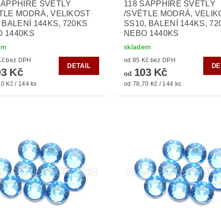
SAPPHIRE SVĚTLÝ
118 SAPPHIRE SVĚTLÝ
TLE MODRÁ, VELIKOST
/SVĚTLE MODRÁ, VELIK
, BALENÍ 144KS, 720KS
SS10, BALENÍ 144KS, 7
 1440KS
NEBO 1440KS
em
skladem
od 85 Kč bez DPH
od 85 Kč bez DPH
DETAIL
DE
3 Kč
103 Kč
od
0 Kč / 144 ks
od 78,70 Kč / 144 ks