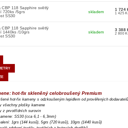
 CBP 118 Sapphire světlý
1 724 
í 720ks /5grs
skladem
ost SS30
 CBP 118 Sapphire světlý
3 388 
í 1440ks /10grs
skladem
ost SS30
METRY
ZE
mene: hot-fix skleněný celobroušený Premium
oušené hot-fix kameny s odzkoušeným lepidlem od prověřených dodavatel
ny všechny plošky kamene
y z prvotřídních surovin
 kamene: SS30 (cca 6,1 - 6,3mm)
balení: 1grs (144 kusů), 5grs (720 kusů), 10grs (1440 kusů)
trvalé zdobení textilu, textilních a bytových doplňků