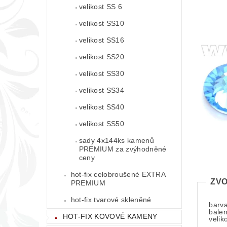
velikost SS 6
velikost SS10
velikost SS16
velikost SS20
velikost SS30
velikost SS34
velikost SS40
velikost SS50
sady 4x144ks kamenů
PREMIUM za zvýhodněné
ceny
hot-fix celobroušené EXTRA
ZVO
PREMIUM
hot-fix tvarové skleněné
barva
balen
HOT-FIX KOVOVÉ KAMENY
velik