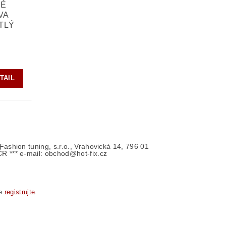
NÉ
VA
TLÝ
TAIL
- Fashion tuning, s.r.o., Vrahovická 14, 796 01
ČR *** e-mail: obchod@hot-fix.cz
se
registrujte
.