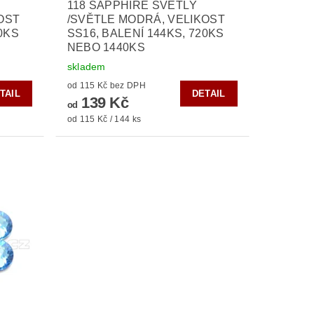
118 SAPPHIRE SVĚTLÝ
OST
/SVĚTLE MODRÁ, VELIKOST
20KS
SS16, BALENÍ 144KS, 720KS
NEBO 1440KS
skladem
od 115 Kč bez DPH
TAIL
DETAIL
139 Kč
od
od 115 Kč / 144 ks