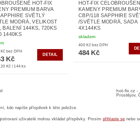
OBROUŠENÉ HOT-FIX
HOT-FIX CELOBROUŠE
ENY PREMIUM BARVA
KAMENY PREMIUM BAR
SAPPHIRE SVĚTLÝ
CBP/118 SAPPHIRE SVĚ
TLE MODRÁ, VELIKOST
/SVĚTLE MODRÁ, SADA
, BALENÍ 144KS, 720KS
4X144KS
 1440KS
skladem
em
400 Kč bez DPH
DE
484 Kč
od 135 Kč bez DPH
DETAIL
3 Kč
20 Kč / 144 ks
el
hot-fix.cz 
Prostějov, 
ní, kdo napíše příspěvek k této položce.
istrovaní uživatelé mohou vkládat příspěvky. Prosím
přihlaste se
nebo 