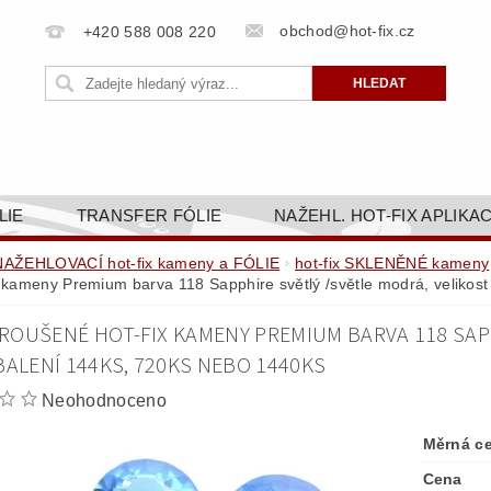
obchod@hot-fix.cz
+420 588 008 220
LIE
TRANSFER FÓLIE
NAŽEHL. HOT-FIX APLIKA
BORTY
BAREVNICE
PŘÍSLUŠENSTVÍ
DOPR
NAŽEHLOVACÍ hot-fix kameny a FÓLIE
hot-fix SKLENĚNÉ kameny
x kameny Premium barva 118 Sapphire světlý /světle modrá, velikos
ZAKÁZKOVÁ VÝROBA
NAPIŠTE NÁM
KONT
ROUŠENÉ HOT-FIX KAMENY PREMIUM BARVA 118 SAPP
OBCHODNÍ PODMÍNKY PRO E-SHOP HOT-FIX.CZ
ZÁSA
BALENÍ 144KS, 720KS NEBO 1440KS
NÝ OD 14. 1.2025
Neohodnoceno
Měrná c
Cena