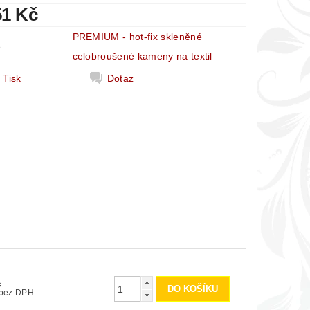
51 Kč
PREMIUM - hot-fix skleněné
e
celobroušené kameny na textil
Tisk
Dotaz
č
290 Kč bez DPH