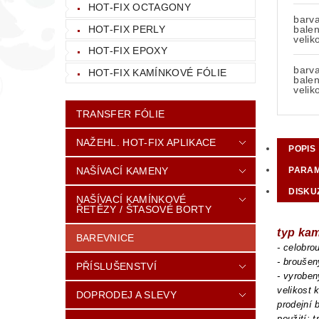
HOT-FIX OCTAGONY
barva
HOT-FIX PERLY
balen
velik
HOT-FIX EPOXY
barva
HOT-FIX KAMÍNKOVÉ FÓLIE
balen
velik
TRANSFER FÓLIE
NAŽEHL. HOT-FIX APLIKACE
POPIS
NAŠÍVACÍ KAMENY
PARA
DISKU
NAŠÍVACÍ KAMÍNKOVÉ
ŘETĚZY / ŠTASOVÉ BORTY
typ ka
BAREVNICE
- celobr
- brouše
PŘÍSLUŠENSTVÍ
- vyroben
velikost
DOPRODEJ A SLEVY
prodejní 
použití: 