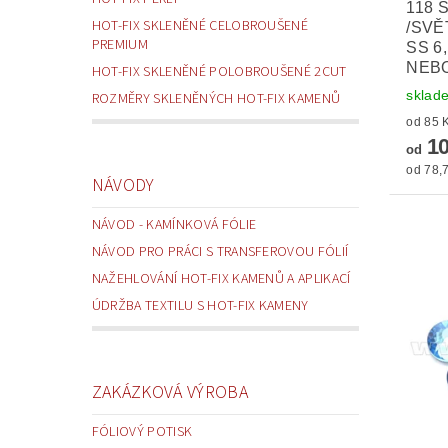
118 
HOT-FIX SKLENĚNÉ CELOBROUŠENÉ
/SVĚ
PREMIUM
SS 6
NEBO
HOT-FIX SKLENĚNÉ POLOBROUŠENÉ 2CUT
sklad
ROZMĚRY SKLENĚNÝCH HOT-FIX KAMENŮ
10
od
od 78,7
NÁVODY
NÁVOD - KAMÍNKOVÁ FÓLIE
NÁVOD PRO PRÁCI S TRANSFEROVOU FÓLIÍ
NAŽEHLOVÁNÍ HOT-FIX KAMENŮ A APLIKACÍ
ÚDRŽBA TEXTILU S HOT-FIX KAMENY
ZAKÁZKOVÁ VÝROBA
FÓLIOVÝ POTISK