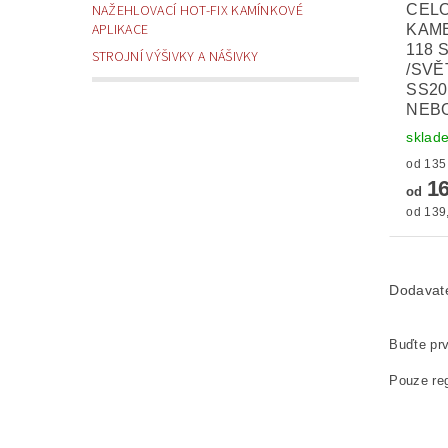
CEL
NAŽEHLOVACÍ HOT-FIX KAMÍNKOVÉ
APLIKACE
KAM
118 
STROJNÍ VÝŠIVKY A NÁŠIVKY
/SVĚ
SS20
NEBO
sklad
16
od
od 139,
Dodavat
Buďte prv
Pouze reg