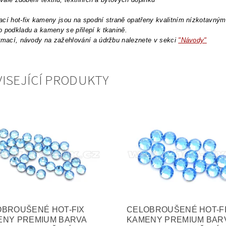
cí hot-fix kameny jsou na spodní straně opatřeny kvalitním nízkotavným l
 podkladu a kameny se přilepí k tkanině.
rmací, návody na zažehlování a údržbu naleznete v sekci
"Návody"
ISEJÍCÍ PRODUKTY
OBROUŠENÉ HOT-FIX
CELOBROUŠENÉ HOT-F
ENY PREMIUM BARVA
KAMENY PREMIUM BAR