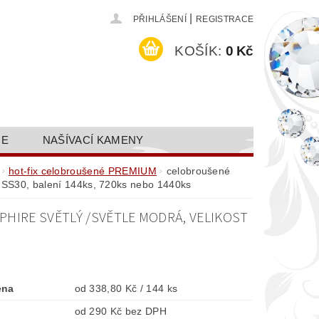
|
PŘIHLÁŠENÍ
REGISTRACE
KOŠÍK:
0 Kč
CE
NAŠÍVACÍ KAMENY
ODEJ A SLEVY
GALERIE
hot-fix celobroušené PREMIUM
celobroušené
t SS30, balení 144ks, 720ks nebo 1440ks
AKTY FA FASHION TUNING, S.R.O.
HIRE SVĚTLÝ /SVĚTLE MODRÁ, VELIKOST
DY OCHRANY OSOBNÍCH ÚDAJŮ
ena
od 338,80 Kč / 144 ks
od 290 Kč bez DPH