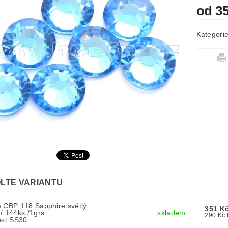
od 3
Kategori
LTE VARIANTU
 CBP 118 Sapphire světlý
351 K
í 144ks /1grs
skladem
ost SS30