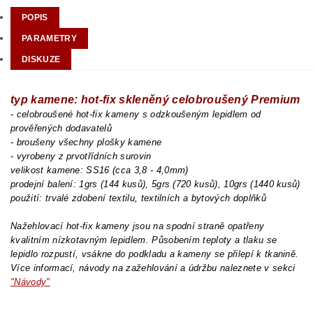
POPIS
PARAMETRY
DISKUZE
typ kamene: hot-fix skleněný celobroušený Premium
- celobroušené hot-fix kameny s odzkoušeným lepidlem od
prověřených dodavatelů
- broušeny všechny plošky kamene
- vyrobeny z prvotřídních surovin
velikost kamene: SS16 (cca 3,8 - 4,0mm)
prodejní balení: 1grs (144 kusů), 5grs (720 kusů), 10grs (1440 kusů)
použití: trvalé zdobení textilu, textilních a bytových doplňků
Nažehlovací hot-fix kameny jsou na spodní straně opatřeny
kvalitním nízkotavným lepidlem. Působením teploty a tlaku se
lepidlo rozpustí, vsákne do podkladu a kameny se přilepí k tkanině.
Více informací, návody na zažehlování a údržbu naleznete v sekci
"Návody"