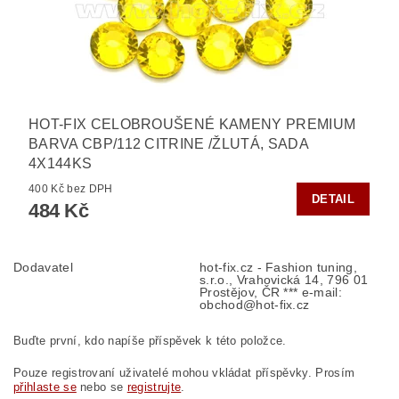
HOT-FIX CELOBROUŠENÉ KAMENY PREMIUM
BARVA CBP/112 CITRINE /ŽLUTÁ, SADA
4X144KS
400 Kč bez DPH
DETAIL
484 Kč
Dodavatel
hot-fix.cz - Fashion tuning,
s.r.o., Vrahovická 14, 796 01
Prostějov, ČR *** e-mail:
obchod@hot-fix.cz
Buďte první, kdo napíše příspěvek k této položce.
Pouze registrovaní uživatelé mohou vkládat příspěvky. Prosím
přihlaste se
nebo se
registrujte
.