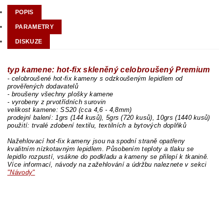
POPIS
PARAMETRY
DISKUZE
typ kamene: hot-fix skleněný celobroušený Premium
- celobroušené hot-fix kameny s odzkoušeným lepidlem od
prověřených dodavatelů
- broušeny všechny plošky kamene
- vyrobeny z prvotřídních surovin
velikost kamene: SS20 (cca 4,6 - 4,8mm)
prodejní balení: 1grs (144 kusů), 5grs (720 kusů), 10grs (1440 kusů)
použití: trvalé zdobení textilu, textilních a bytových doplňků
Nažehlovací hot-fix kameny jsou na spodní straně opatřeny
kvalitním nízkotavným lepidlem. Působením teploty a tlaku se
lepidlo rozpustí, vsákne do podkladu a kameny se přilepí k tkanině.
Více informací, návody na zažehlování a údržbu naleznete v sekci
"Návody"