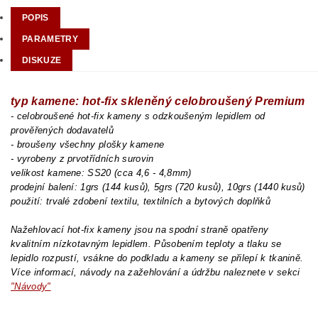
POPIS
PARAMETRY
DISKUZE
typ kamene: hot-fix skleněný celobroušený Premium
- celobroušené hot-fix kameny s odzkoušeným lepidlem od
prověřených dodavatelů
- broušeny všechny plošky kamene
- vyrobeny z prvotřídních surovin
velikost kamene: SS20 (cca 4,6 - 4,8mm)
prodejní balení: 1grs (144 kusů), 5grs (720 kusů), 10grs (1440 kusů)
použití: trvalé zdobení textilu, textilních a bytových doplňků
Nažehlovací hot-fix kameny jsou na spodní straně opatřeny
kvalitním nízkotavným lepidlem. Působením teploty a tlaku se
lepidlo rozpustí, vsákne do podkladu a kameny se přilepí k tkanině.
Více informací, návody na zažehlování a údržbu naleznete v sekci
"Návody"