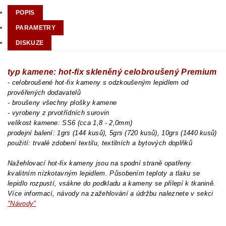
POPIS
PARAMETRY
DISKUZE
typ kamene: hot-fix skleněný celobroušený Premium
- celobroušené hot-fix kameny s odzkoušeným lepidlem od
prověřených dodavatelů
- broušeny všechny plošky kamene
- vyrobeny z prvotřídních surovin
velikost kamene: SS6 (cca 1,8 - 2,0mm)
prodejní balení: 1grs (144 kusů), 5grs (720 kusů), 10grs (1440 kusů)
použití: trvalé zdobení textilu, textilních a bytových doplňků
Nažehlovací hot-fix kameny jsou na spodní straně opatřeny
kvalitním nízkotavným lepidlem. Působením teploty a tlaku se
lepidlo rozpustí, vsákne do podkladu a kameny se přilepí k tkanině.
Více informací, návody na zažehlování a údržbu naleznete v sekci
"Návody"