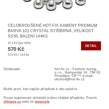
CELOBROUŠENÉ HOT-FIX KAMENY PREMIUM
BARVA 101 CRYSTAL /STŘÍBRNÁ, VELIKOST
SS50, BALENÍ 144KS
471 Kč bez DPH
DETAIL
570 Kč
570 Kč / 144 ks
Dodavatel
hot-fix.cz - Fashion tuning,
s.r.o., Vrahovická 14, 796 01
Prostějov, ČR *** e-mail:
obchod@hot-fix.cz
Buďte první, kdo napíše příspěvek k této položce.
Pouze registrovaní uživatelé mohou vkládat příspěvky. Prosím
přihlaste se
nebo se
registrujte
.