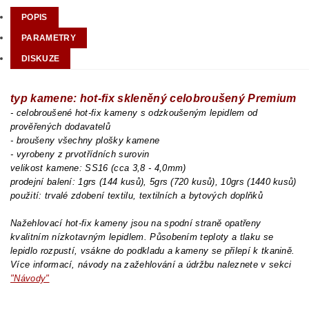
POPIS
PARAMETRY
DISKUZE
typ kamene: hot-fix skleněný celobroušený Premium
- celobroušené hot-fix kameny s odzkoušeným lepidlem od
prověřených dodavatelů
- broušeny všechny plošky kamene
- vyrobeny z prvotřídních surovin
velikost kamene: SS16 (cca 3,8 - 4,0mm)
prodejní balení: 1grs (144 kusů), 5grs (720 kusů), 10grs (1440 kusů)
použití: trvalé zdobení textilu, textilních a bytových doplňků
Nažehlovací hot-fix kameny jsou na spodní straně opatřeny
kvalitním nízkotavným lepidlem. Působením teploty a tlaku se
lepidlo rozpustí, vsákne do podkladu a kameny se přilepí k tkanině.
Více informací, návody na zažehlování a údržbu naleznete v sekci
"Návody"