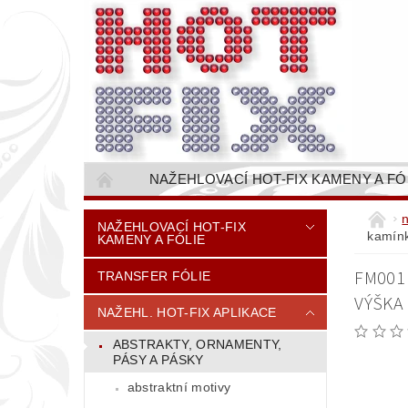
NAŽEHLOVACÍ HOT-FIX KAMENY A FÓ
NAŠÍVACÍ KAMÍNKOVÉ ŘETĚZY / ŠTASOVÉ 
NAŽEHLOVACÍ HOT-FIX
kamínk
KAMENY A FÓLIE
VŠE PRO STROJNÍ VYŠÍVÁNÍ - VYSIVACI.CZ
FM001 
TRANSFER FÓLIE
BAREVNICE KAMENŮ
NÁVODY
VÝŠKA
CENÍK DOPRAVY (NÁKLADŮ EXPEDICE) PLAT
NAŽEHL. HOT-FIX APLIKACE
ABSTRAKTY, ORNAMENTY,
PÁSY A PÁSKY
abstraktní motivy