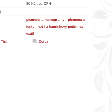
80 Kč bez DPH
č
písmena a monogramy - písmena a
e
fonty - hot-fix kamínkový potisk na
textil
Tisk
Dotaz