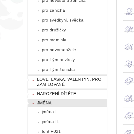
pro nevěstu a ženicha
pro ženicha
pro svědkyni, svědka
pro družičky
pro maminku
pro novomanžele
pro Tým nevěsty
pro Tým ženicha
LOVE, LÁSKA, VALENTÝN, PRO
ZAMILOVANÉ
NAROZENÍ DÍTĚTE
JMÉNA
jména I.
jména II.
font F021