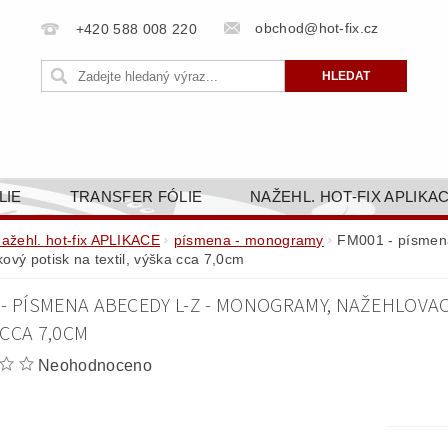
obchod@hot-fix.cz
+420 588 008 220
LIE
TRANSFER FÓLIE
NAŽEHL. HOT-FIX APLIKA
BORTY
BAREVNICE
PŘÍSLUŠENSTVÍ
DOPR
nažehl. hot-fix APLIKACE
písmena - monogramy
FM001 - písmena
ový potisk na textil, výška cca 7,0cm
ZAKÁZKOVÁ VÝROBA
NAPIŠTE NÁM
KONT
- PÍSMENA ABECEDY L-Z - MONOGRAMY, NAŽEHLOVACÍ
OBCHODNÍ PODMÍNKY PRO E-SHOP HOT-FIX.CZ
ZÁSA
 CCA 7,0CM
NÝ OD 14. 1.2025
Neohodnoceno