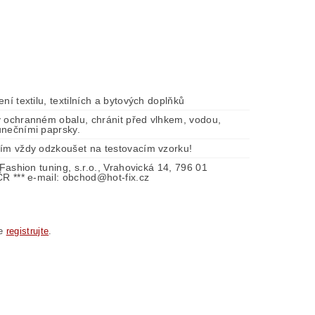
ení textilu, textilních a bytových doplňků
v ochranném obalu, chránit před vlhkem, vodou,
unečními paprsky.
tím vždy odzkoušet na testovacím vzorku!
- Fashion tuning, s.r.o., Vrahovická 14, 796 01
ČR *** e-mail: obchod@hot-fix.cz
se
registrujte
.