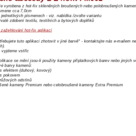
 je vyrobena z hot-fix skleněných broušených nebo polobroušených kame
smene cca 7,0cm
 jednotlivých písmenech - viz. nabídka /zvolte variantu
trvalé zdobení textilu, textilních a bytových doplňků
zažehlování hot-fix aplikací
řebujete tuto aplikaci zhotovit v jiné barvě* - kontaktujte nás e-mailem n
h).
 vyjdeme vstříc
plikace se mění jsou-li použity kameny příplatkových barev nebo jiných v
ové barvy kamenů:
s efektem (duhový, kovový)
s pokovem
růžových odstínů
ušené kameny Premium nebo celobroušené kameny Extra Premium