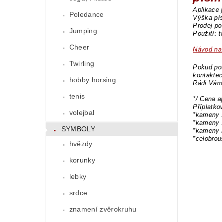
Aplikace
Poledance
Výška pí
Prodej po
Jumping
Použití: 
Cheer
Návod na 
Twirling
Pokud pot
kontaktec
hobby horsing
Rádi Vám
tenis
*/ Cena a
Příplatk
volejbal
*kameny 
*kameny 
SYMBOLY
*kameny 
*celobro
hvězdy
korunky
lebky
srdce
znamení zvěrokruhu