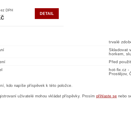
0 Kč bez DPH
DETAIL
Kč
trvalé zdob
ní
Skladovat 
horkem, sl
ení
Před použi
el
hot-fix.cz 
Prostějov, 
ní, kdo napíše příspěvek k této položce.
istrovaní uživatelé mohou vkládat příspěvky. Prosím
přihlaste se
nebo 