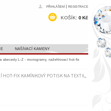
|
PŘIHLÁŠENÍ
REGISTRACE
KOŠÍK:
0 Kč
CE
NAŠÍVACÍ KAMENY
ODEJ A SLEVY
GALERIE
 abecedy L-Z - monogramy, nažehlovací hot-fix
AKTY FA FASHION TUNING, S.R.O.
 HOT-FIX KAMÍNKOVÝ POTISK NA TEXTIL,
DY OCHRANY OSOBNÍCH ÚDAJŮ