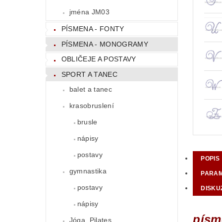
jména JM03
PÍSMENA - FONTY
PÍSMENA - MONOGRAMY
OBLIČEJE A POSTAVY
SPORT A TANEC
balet a tanec
krasobruslení
brusle
nápisy
postavy
POPIS
gymnastika
PARA
postavy
DISKU
nápisy
písm
Jóga, Pilates