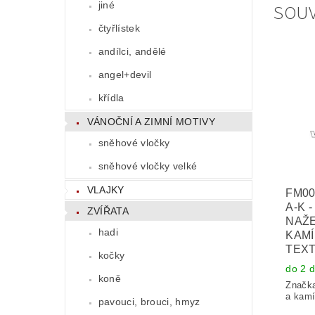
SOUV
jiné
čtyřlístek
andílci, andělé
angel+devil
křídla
VÁNOČNÍ A ZIMNÍ MOTIVY
sněhové vločky
sněhové vločky velké
VLAJKY
FM00
A-K 
ZVÍŘATA
NAŽE
hadi
KAMÍ
TEXT
kočky
do 2 
koně
Značk
a kamí
pavouci, brouci, hmyz