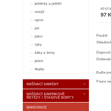
ještěrky a ještěři
8
motýli
97 
opice
psi
Použití
ptáci
Skladová
ryby
Doporuč
žáby a želvy
Dodavat
jeleni
tlapky
Buďte prv
Pouze reg
NAŠÍVACÍ KAMENY
NAŠÍVACÍ KAMÍNKOVÉ
ŘETĚZY / ŠTASOVÉ BORTY
BAREVNICE