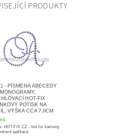
ISEJÍCÍ PRODUKTY
1 - PÍSMENA ABECEDY
- MONOGRAMY,
HLOVACÍ HOT-FIX
NKOVÝ POTISK NA
IL, VÝŠKA CCA 7,0CM
dnů
a:
HOT-FIX.CZ - hot-fix kameny
nkové aplikace