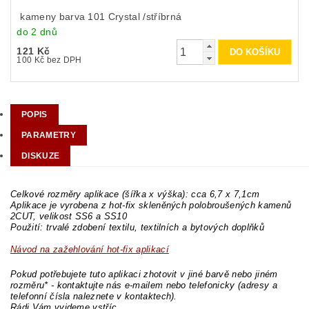
kameny barva 101 Crystal /stříbrná
do 2 dnů
121 Kč
100 Kč bez DPH
POPIS
PARAMETRY
DISKUZE
Celkové rozměry aplikace (šířka x výška): cca 6,7 x 7,1cm
Aplikace je vyrobena z hot-fix skleněných polobroušených kamenů
2CUT, velikost SS6 a SS10
Použití: trvalé zdobení textilu, textilních a bytových doplňků
Návod na zažehlování hot-fix aplikací
Pokud potřebujete tuto aplikaci zhotovit v jiné barvě nebo jiném
rozměru* - kontaktujte nás e-mailem nebo telefonicky (adresy a
telefonní čísla naleznete v kontaktech).
Rádi Vám vyjdeme vstříc