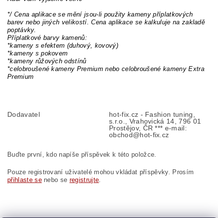
*/ Cena aplikace se mění jsou-li použity kameny příplatkových
barev nebo jiných velikostí. Cena aplikace se kalkuluje na zakladě
poptávky.
Příplatkové barvy kamenů:
*kameny s efektem (duhový, kovový)
*kameny s pokovem
*kameny růžových odstínů
*celobroušené kameny Premium nebo celobroušené kameny Extra
Premium
Dodavatel
hot-fix.cz - Fashion tuning,
s.r.o., Vrahovická 14, 796 01
Prostějov, ČR *** e-mail:
obchod@hot-fix.cz
Buďte první, kdo napíše příspěvek k této položce.
Pouze registrovaní uživatelé mohou vkládat příspěvky. Prosím
přihlaste se
nebo se
registrujte
.