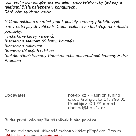
rozměru* - kontaktujte nás e-mailem nebo telefonicky (adresy a
telefonní čísla naleznete v kontaktech).
Rádi Vám vyjdeme vstříc
*/ Cena aplikace se mění jsou-li použity kameny příplatkových
barev nebo jiných velikostí. Cena aplikace se kalkuluje na zakladě
poptávky.
Příplatkové barvy kamenů:
*kameny s efektem (duhový, kovový)
*kameny s pokovem
*kameny růžových odstínů
*celobroušené kameny Premium nebo celobroušené kameny Extra
Premium
Dodavatel
hot-fix.cz - Fashion tuning,
s.r.o., Vrahovická 14, 796 01
Prostějov, ČR *** e-mail:
obchod@hot-fix.cz
Buďte první, kdo napíše příspěvek k této položce.
Pouze registrovaní uživatelé mohou vkládat příspěvky. Prosím
přihlaste se
nebo se
registrujte
.