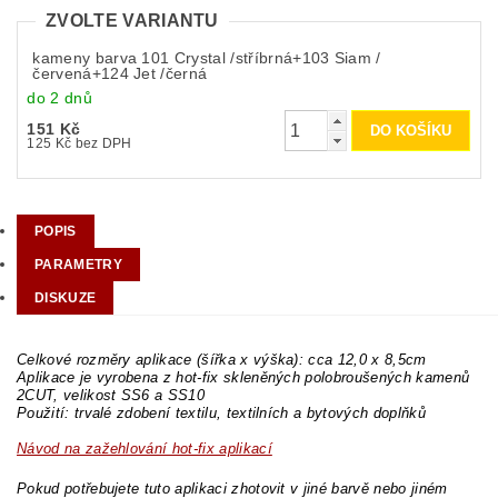
ZVOLTE VARIANTU
kameny barva 101 Crystal /stříbrná+103 Siam /
červená+124 Jet /černá
do 2 dnů
151 Kč
125 Kč bez DPH
POPIS
PARAMETRY
DISKUZE
Celkové rozměry aplikace (šířka x výška): cca 12,0 x 8,5cm
Aplikace je vyrobena z hot-fix skleněných polobroušených kamenů
2CUT, velikost SS6 a SS10
Použití: trvalé zdobení textilu, textilních a bytových doplňků
Návod na zažehlování hot-fix aplikací
Pokud potřebujete tuto aplikaci zhotovit v jiné barvě nebo jiném