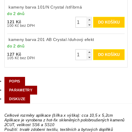
kameny barva 101/N Crystal /stříbrná
do 2 dnů
121 Kč
100 Kč bez DPH
kameny barva 201 AB Crystal /duhový efekt
do 2 dnů
127 Kč
105 Kč bez DPH
POPIS
PARAMETRY
DISKUZE
Celkové rozměry aplikace (šířka x výška): cca 10,5 x 5,2cm
Aplikace je vyrobena z hot-fix skleněných polobroušených kamenů
2CUT, velikost SS6 a SS10
Použití: trvalé zdobení textilu, textilních a bytových doplňků