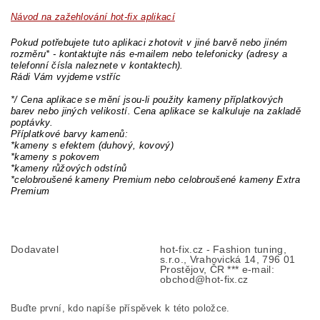
Návod na zažehlování hot-fix aplikací
Pokud potřebujete tuto aplikaci zhotovit v jiné barvě nebo jiném
rozměru* - kontaktujte nás e-mailem nebo telefonicky (adresy a
telefonní čísla naleznete v kontaktech).
Rádi Vám vyjdeme vstříc
*/ Cena aplikace se mění jsou-li použity kameny příplatkových
barev nebo jiných velikostí. Cena aplikace se kalkuluje na zakladě
poptávky.
Příplatkové barvy kamenů:
*kameny s efektem (duhový, kovový)
*kameny s pokovem
*kameny růžových odstínů
*celobroušené kameny Premium nebo celobroušené kameny Extra
Premium
Dodavatel
hot-fix.cz - Fashion tuning,
s.r.o., Vrahovická 14, 796 01
Prostějov, ČR *** e-mail:
obchod@hot-fix.cz
Buďte první, kdo napíše příspěvek k této položce.