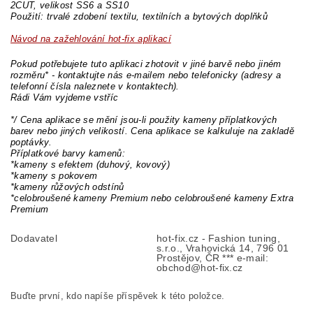
2CUT, velikost SS6 a SS10
Použití: trvalé zdobení textilu, textilních a bytových doplňků
Návod na zažehlování hot-fix aplikací
Pokud potřebujete tuto aplikaci zhotovit v jiné barvě nebo jiném
rozměru* - kontaktujte nás e-mailem nebo telefonicky (adresy a
telefonní čísla naleznete v kontaktech).
Rádi Vám vyjdeme vstříc
*/ Cena aplikace se mění jsou-li použity kameny příplatkových
barev nebo jiných velikostí. Cena aplikace se kalkuluje na zakladě
poptávky.
Příplatkové barvy kamenů:
*kameny s efektem (duhový, kovový)
*kameny s pokovem
*kameny růžových odstínů
*celobroušené kameny Premium nebo celobroušené kameny Extra
Premium
Dodavatel
hot-fix.cz - Fashion tuning,
s.r.o., Vrahovická 14, 796 01
Prostějov, ČR *** e-mail:
obchod@hot-fix.cz
Buďte první, kdo napíše příspěvek k této položce.