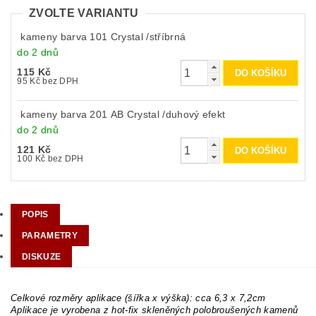
ZVOLTE VARIANTU
kameny barva 101 Crystal /stříbrná
do 2 dnů
115 Kč
95 Kč bez DPH
kameny barva 201 AB Crystal /duhový efekt
do 2 dnů
121 Kč
100 Kč bez DPH
POPIS
PARAMETRY
DISKUZE
Celkové rozměry aplikace (šířka x výška): cca 6,3 x 7,2cm
Aplikace je vyrobena z hot-fix skleněných polobroušených kamenů