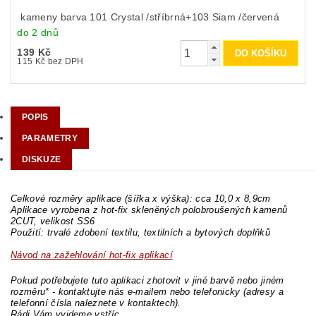
kameny barva 101 Crystal /stříbrná+103 Siam /červená
do 2 dnů
139 Kč
115 Kč bez DPH
POPIS
PARAMETRY
DISKUZE
Celkové rozměry aplikace (šířka x výška): cca 10,0 x 8,9cm
Aplikace vyrobena z hot-fix skleněných polobroušených kamenů
2CUT, velikost SS6
Použití: trvalé zdobení textilu, textilních a bytových doplňků
Návod na zažehlování hot-fix aplikací
Pokud potřebujete tuto aplikaci zhotovit v jiné barvě nebo jiném
rozměru* - kontaktujte nás e-mailem nebo telefonicky (adresy a
telefonní čísla naleznete v kontaktech).
Rádi Vám vyjdeme vstříc