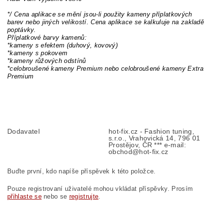
*/ Cena aplikace se mění jsou-li použity kameny příplatkových
barev nebo jiných velikostí. Cena aplikace se kalkuluje na zakladě
poptávky.
Příplatkové barvy kamenů:
*kameny s efektem (duhový, kovový)
*kameny s pokovem
*kameny růžových odstínů
*celobroušené kameny Premium nebo celobroušené kameny Extra
Premium
Dodavatel
hot-fix.cz - Fashion tuning,
s.r.o., Vrahovická 14, 796 01
Prostějov, ČR *** e-mail:
obchod@hot-fix.cz
Buďte první, kdo napíše příspěvek k této položce.
Pouze registrovaní uživatelé mohou vkládat příspěvky. Prosím
přihlaste se
nebo se
registrujte
.