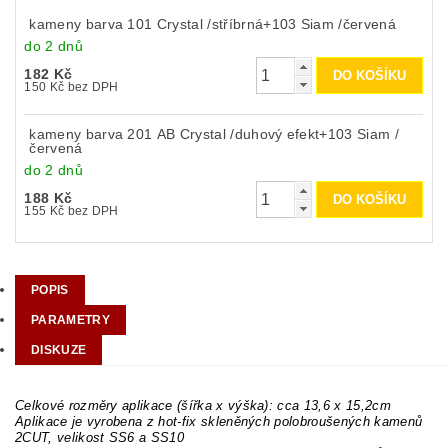
kameny barva 101 Crystal /stříbrná+103 Siam /červená
do 2 dnů
182 Kč
150 Kč bez DPH
kameny barva 201 AB Crystal /duhový efekt+103 Siam /
červená
do 2 dnů
188 Kč
155 Kč bez DPH
POPIS
PARAMETRY
DISKUZE
Celkové rozměry aplikace (šířka x výška): cca 13,6 x 15,2cm
Aplikace je vyrobena z hot-fix skleněných polobroušených kamenů
2CUT, velikost SS6 a SS10