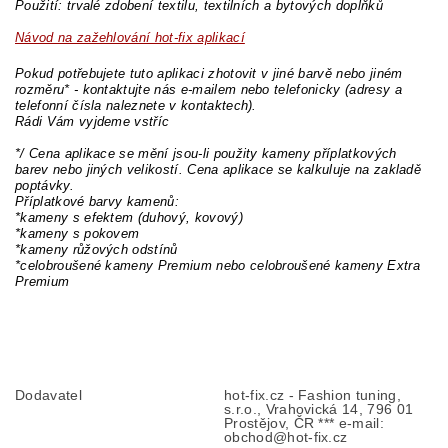
Použití: trvalé zdobení textilu, textilních a bytových doplňků
Návod na zažehlování hot-fix aplikací
Pokud potřebujete tuto aplikaci zhotovit v jiné barvě nebo jiném
rozměru* - kontaktujte nás e-mailem nebo telefonicky (adresy a
telefonní čísla naleznete v kontaktech).
Rádi Vám vyjdeme vstříc
*/ Cena aplikace se mění jsou-li použity kameny příplatkových
barev nebo jiných velikostí. Cena aplikace se kalkuluje na zakladě
poptávky.
Příplatkové barvy kamenů:
*kameny s efektem (duhový, kovový)
*kameny s pokovem
*kameny růžových odstínů
*celobroušené kameny Premium nebo celobroušené kameny Extra
Premium
Dodavatel
hot-fix.cz - Fashion tuning,
s.r.o., Vrahovická 14, 796 01
Prostějov, ČR *** e-mail:
obchod@hot-fix.cz