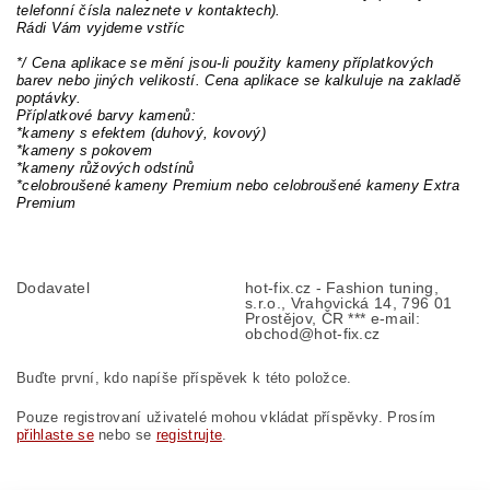
telefonní čísla naleznete v kontaktech).
Rádi Vám vyjdeme vstříc
*/ Cena aplikace se mění jsou-li použity kameny příplatkových
barev nebo jiných velikostí. Cena aplikace se kalkuluje na zakladě
poptávky.
Příplatkové barvy kamenů:
*kameny s efektem (duhový, kovový)
*kameny s pokovem
*kameny růžových odstínů
*celobroušené kameny Premium nebo celobroušené kameny Extra
Premium
Dodavatel
hot-fix.cz - Fashion tuning,
s.r.o., Vrahovická 14, 796 01
Prostějov, ČR *** e-mail:
obchod@hot-fix.cz
Buďte první, kdo napíše příspěvek k této položce.
Pouze registrovaní uživatelé mohou vkládat příspěvky. Prosím
přihlaste se
nebo se
registrujte
.