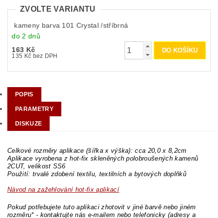
ZVOLTE VARIANTU
kameny barva 101 Crystal /stříbrná
do 2 dnů
163 Kč
135 Kč bez DPH
POPIS
PARAMETRY
DISKUZE
Celkové rozměry aplikace (šířka x výška): cca 20,0 x 8,2cm
Aplikace vyrobena z hot-fix skleněných polobroušených kamenů
2CUT, velikost SS6
Použití: trvalé zdobení textilu, textilních a bytových doplňků
Návod na zažehlování hot-fix aplikací
Pokud potřebujete tuto aplikaci zhotovit v jiné barvě nebo jiném
rozměru* - kontaktujte nás e-mailem nebo telefonicky (adresy a