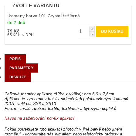
ZVOLTE VARIANTU
kameny barva 101 Crystal /stříbrná
do 2 dnů
79 Kč
65 Kč bez DPH
POPIS
PARAMETRY
DISKUZE
Celkové rozměry aplikace (šířka x výška): cca 6,6 x 7,6cm
Aplikace je vyrobena z hot-fix skleněných polobroušených kamenů
2CUT, velikost SS6 a SS10
Použití: trvalé zdobení textilu, textilních a bytových doplňků
Návod na zažehlování hot-fix aplikací
Pokud potřebujete tuto aplikaci zhotovit v jiné barvě nebo jiném
rozměru* - kontaktujte nás e-mailem nebo telefonicky (adresy a