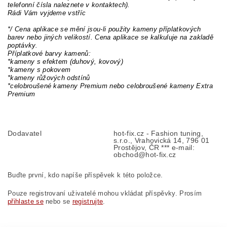
telefonní čísla naleznete v kontaktech).
Rádi Vám vyjdeme vstříc
*/ Cena aplikace se mění jsou-li použity kameny příplatkových
barev nebo jiných velikostí. Cena aplikace se kalkuluje na zakladě
poptávky.
Příplatkové barvy kamenů:
*kameny s efektem (duhový, kovový)
*kameny s pokovem
*kameny růžových odstínů
*celobroušené kameny Premium nebo celobroušené kameny Extra
Premium
Dodavatel
hot-fix.cz - Fashion tuning,
s.r.o., Vrahovická 14, 796 01
Prostějov, ČR *** e-mail:
obchod@hot-fix.cz
Buďte první, kdo napíše příspěvek k této položce.
Pouze registrovaní uživatelé mohou vkládat příspěvky. Prosím
přihlaste se
nebo se
registrujte
.