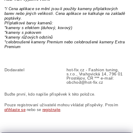
*/ Cena aplikace se mění jsou-li použity kameny příplatkových
barev nebo jiných velikostí. Cena aplikace se kalkuluje na zakladě
poptávky.
Příplatkové barvy kamenů:
*kameny s efektem (duhový, kovový)
*kameny s pokovem
*kameny růžových odstínů
*celobroušené kameny Premium nebo celobroušené kameny Extra
Premium
Dodavatel
hot-fix.cz - Fashion tuning,
s.r.o., Vrahovická 14, 796 01
Prostějov, ČR *** e-mail:
obchod@hot-fix.cz
Buďte první, kdo napíše příspěvek k této položce.
Pouze registrovaní uživatelé mohou vkládat příspěvky. Prosím
přihlaste se
nebo se
registrujte
.