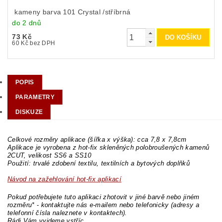
kameny barva 101 Crystal /stříbrná
do 2 dnů
73 Kč
60 Kč bez DPH
POPIS
PARAMETRY
DISKUZE
Celkové rozměry aplikace (šířka x výška): cca 7,8 x 7,8cm
Aplikace je vyrobena z hot-fix skleněných polobroušených kamenů
2CUT, velikost SS6 a SS10
Použití: trvalé zdobení textilu, textilních a bytových doplňků
Návod na zažehlování hot-fix aplikací
Pokud potřebujete tuto aplikaci zhotovit v jiné barvě nebo jiném
rozměru* - kontaktujte nás e-mailem nebo telefonicky (adresy a
telefonní čísla naleznete v kontaktech).
Rádi Vám vyjdeme vstříc