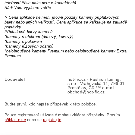
telefonní čísla naleznete v kontaktech).
Rádi Vám vyjdeme vstříc
*/ Cena aplikace se mění jsou-li použity kameny příplatkových
barev nebo jiných velikostí. Cena aplikace se kalkuluje na zakladě
poptávky.
Příplatkové barvy kamenů:
*kameny s efektem (duhový, kovový)
*kameny s pokovem
*kameny růžových odstínů
*celobroušené kameny Premium nebo celobroušené kameny Extra
Premium
Dodavatel
hot-fix.cz - Fashion tuning,
s.r.o., Vrahovická 14, 796 01
Prostějov, ČR *** e-mail:
obchod@hot-fix.cz
Buďte první, kdo napíše příspěvek k této položce.
Pouze registrovaní uživatelé mohou vkládat příspěvky. Prosím
přihlaste se
nebo se
registrujte
.