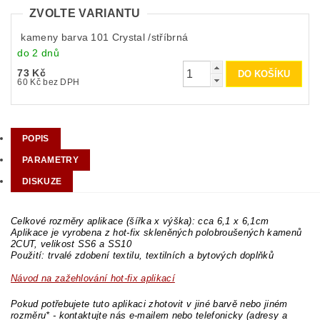
ZVOLTE VARIANTU
kameny barva 101 Crystal /stříbrná
do 2 dnů
73 Kč
60 Kč bez DPH
POPIS
PARAMETRY
DISKUZE
Celkové rozměry aplikace (šířka x výška): cca 6,1 x 6,1cm
Aplikace je vyrobena z hot-fix skleněných polobroušených kamenů
2CUT, velikost SS6 a SS10
Použití: trvalé zdobení textilu, textilních a bytových doplňků
Návod na zažehlování hot-fix aplikací
Pokud potřebujete tuto aplikaci zhotovit v jiné barvě nebo jiném
rozměru* - kontaktujte nás e-mailem nebo telefonicky (adresy a