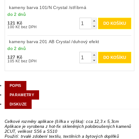
kameny barva 101/N Crystal /stříbrná
do 2 dnů
121 Kč
100 Kč bez DPH
kameny barva 201 AB Crystal /duhový efekt
do 2 dnů
127 Kč
105 Kč bez DPH
POPIS
PARAMETRY
DISKUZE
Celkové rozměry aplikace (šířka x výška): cca 12,3 x 5,3cm
Aplikace je vyrobena z hot-fix skleněných polobroušených kamenů
2CUT, velikost SS6 a SS10
Použití: trvalé zdobení textilu, textilních a bytových doplňků