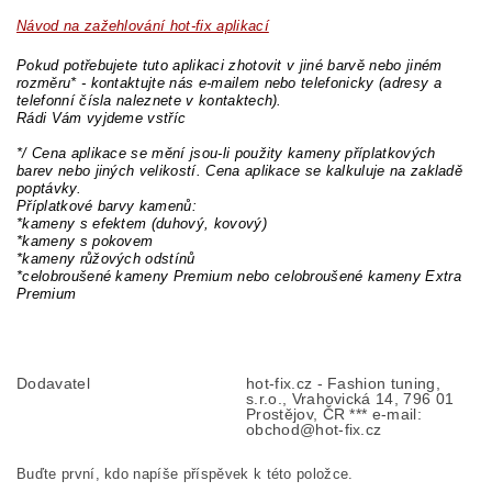
Návod na zažehlování hot-fix aplikací
Pokud potřebujete tuto aplikaci zhotovit v jiné barvě nebo jiném
rozměru* - kontaktujte nás e-mailem nebo telefonicky (adresy a
telefonní čísla naleznete v kontaktech).
Rádi Vám vyjdeme vstříc
*/ Cena aplikace se mění jsou-li použity kameny příplatkových
barev nebo jiných velikostí. Cena aplikace se kalkuluje na zakladě
poptávky.
Příplatkové barvy kamenů:
*kameny s efektem (duhový, kovový)
*kameny s pokovem
*kameny růžových odstínů
*celobroušené kameny Premium nebo celobroušené kameny Extra
Premium
Dodavatel
hot-fix.cz - Fashion tuning,
s.r.o., Vrahovická 14, 796 01
Prostějov, ČR *** e-mail:
obchod@hot-fix.cz
Buďte první, kdo napíše příspěvek k této položce.