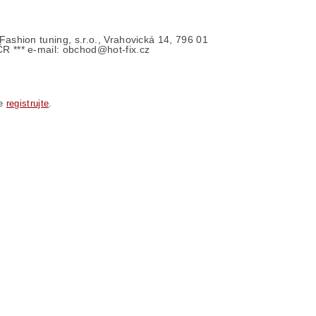
- Fashion tuning, s.r.o., Vrahovická 14, 796 01
ČR *** e-mail: obchod@hot-fix.cz
se
registrujte
.