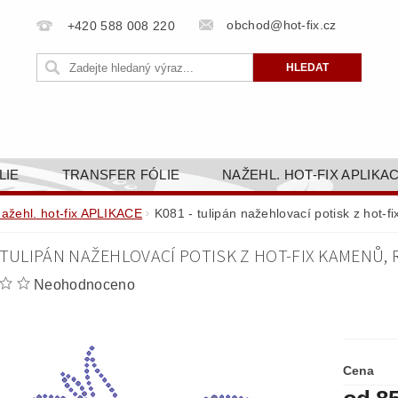
obchod@hot-fix.cz
+420 588 008 220
LIE
TRANSFER FÓLIE
NAŽEHL. HOT-FIX APLIKA
BORTY
BAREVNICE
PŘÍSLUŠENSTVÍ
DOPR
nažehl. hot-fix APLIKACE
K081 - tulipán nažehlovací potisk z hot-
ZAKÁZKOVÁ VÝROBA
NAPIŠTE NÁM
KONT
 TULIPÁN NAŽEHLOVACÍ POTISK Z HOT-FIX KAMENŮ, 
OBCHODNÍ PODMÍNKY PRO E-SHOP HOT-FIX.CZ
ZÁSA
Neohodnoceno
NÝ OD 14. 1.2025
Cena