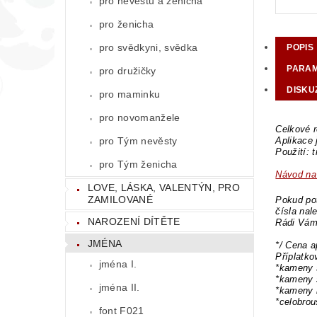
pro nevěstu a ženicha
pro ženicha
pro svědkyni, svědka
POPIS
PARA
pro družičky
DISKU
pro maminku
pro novomanžele
Celkové r
pro Tým nevěsty
Aplikace
Použití: 
pro Tým ženicha
Návod na 
LOVE, LÁSKA, VALENTÝN, PRO
ZAMILOVANÉ
Pokud pot
čísla nal
NAROZENÍ DÍTĚTE
Rádi Vám
JMÉNA
*/ Cena a
Příplatk
jména I.
*kameny 
*kameny 
jména II.
*kameny 
*celobro
font F021