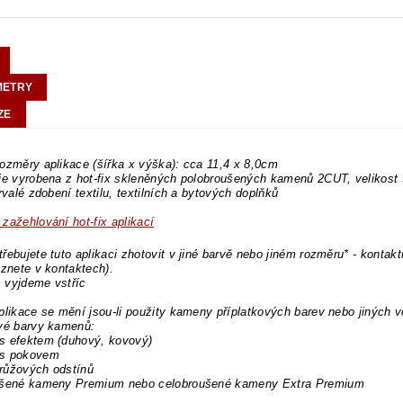
METRY
ZE
ozměry aplikace (šířka x výška): cca 11,4 x 8,0cm
 je vyrobena z hot-fix skleněných polobroušených kamenů 2CUT, velikos
trvalé zdobení textilu, textilních a bytových doplňků
zažehlování hot-fix aplikací
řebujete tuto aplikaci zhotovit v jiné barvě nebo jiném rozměru* - kontakt
eznete v kontaktech).
 vyjdeme vstříc
plikace se mění jsou-li použity kameny příplatkových barev nebo jiných v
ové barvy kamenů:
s efektem (duhový, kovový)
s pokovem
růžových odstínů
ušené kameny Premium nebo celobroušené kameny Extra Premium