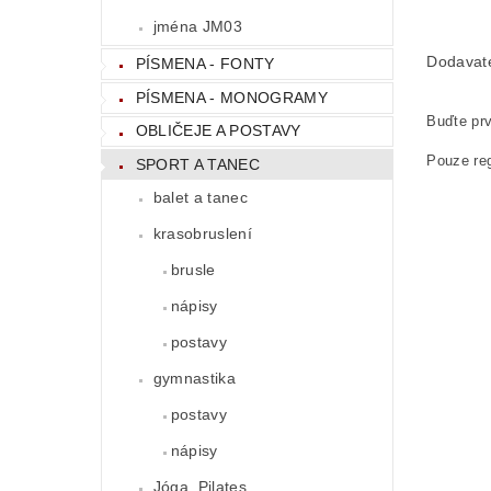
jména JM03
Dodavat
PÍSMENA - FONTY
PÍSMENA - MONOGRAMY
Buďte prv
OBLIČEJE A POSTAVY
Pouze reg
SPORT A TANEC
balet a tanec
krasobruslení
brusle
nápisy
postavy
gymnastika
postavy
nápisy
Jóga, Pilates