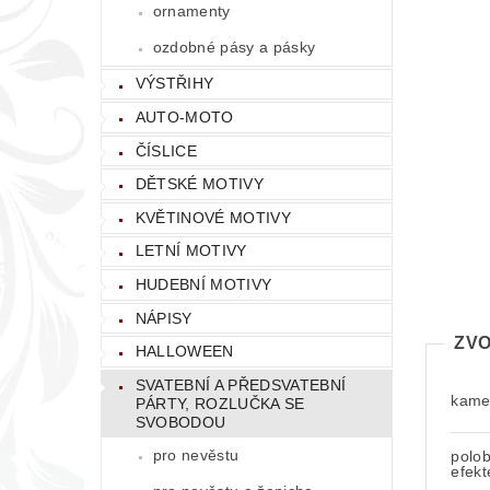
ornamenty
ozdobné pásy a pásky
VÝSTŘIHY
AUTO-MOTO
ČÍSLICE
DĚTSKÉ MOTIVY
KVĚTINOVÉ MOTIVY
LETNÍ MOTIVY
HUDEBNÍ MOTIVY
NÁPISY
ZVO
HALLOWEEN
SVATEBNÍ A PŘEDSVATEBNÍ
kamen
PÁRTY, ROZLUČKA SE
SVOBODOU
pro nevěstu
polo
efek