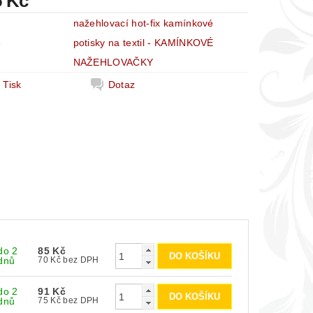
5 Kč
nažehlovací hot-fix kamínkové
e
potisky na textil - KAMÍNKOVÉ
NAŽEHLOVAČKY
Tisk
Dotaz
do 2
85 Kč
dnů
70 Kč bez DPH
do 2
91 Kč
dnů
75 Kč bez DPH