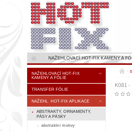
NAŽEHLOVACÍ HOT-FIX KAMENY A FÓ
NAŠÍVACÍ KAMÍNKOVÉ ŘETĚZY / ŠTASOVÉ 
NAŽEHLOVACÍ HOT-FIX
KAMENY A FÓLIE
VŠE PRO STROJNÍ VYŠÍVÁNÍ - VYSIVACI.CZ
K081 -
TRANSFER FÓLIE
BAREVNICE KAMENŮ
NÁVODY
CENÍK DOPRAVY (NÁKLADŮ EXPEDICE) PLAT
NAŽEHL. HOT-FIX APLIKACE
ABSTRAKTY, ORNAMENTY,
PÁSY A PÁSKY
abstraktní motivy