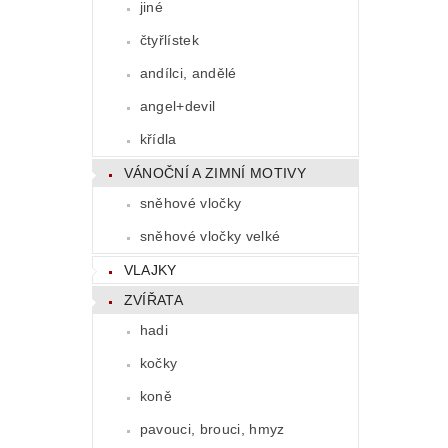
jiné
čtyřlístek
andílci, andělé
angel+devil
křídla
VÁNOČNÍ A ZIMNÍ MOTIVY
sněhové vločky
sněhové vločky velké
VLAJKY
ZVÍŘATA
hadi
kočky
koně
pavouci, brouci, hmyz