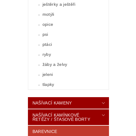
ještěrky a ještěři
motýli
opice
psi
ptáci
ryby
žáby a želvy
jeleni
tlapky
NAŠÍVACÍ KAMENY
NAŠÍVACÍ KAMÍNKOVÉ
ŘETĚZY / ŠTASOVÉ BORTY
BAREVNICE