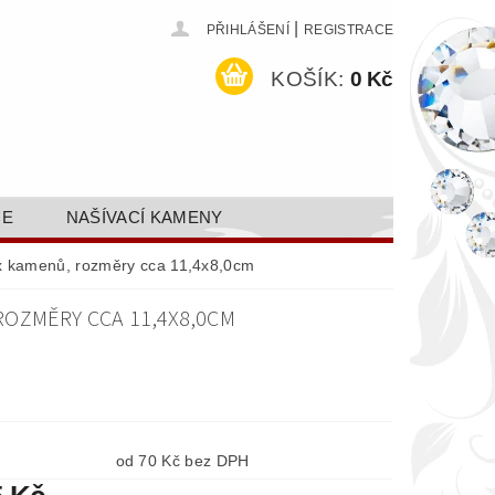
|
PŘIHLÁŠENÍ
REGISTRACE
KOŠÍK:
0 Kč
CE
NAŠÍVACÍ KAMENY
ODEJ A SLEVY
GALERIE
fix kamenů, rozměry cca 11,4x8,0cm
AKTY FA FASHION TUNING, S.R.O.
ROZMĚRY CCA 11,4X8,0CM
DY OCHRANY OSOBNÍCH ÚDAJŮ
od 70 Kč bez DPH