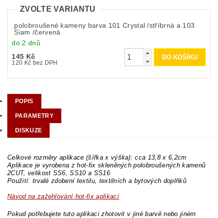
ZVOLTE VARIANTU
polobroušené kameny barva 101 Crystal /stříbrná a 103
Siam /červená
do 2 dnů
145 Kč
120 Kč bez DPH
POPIS
PARAMETRY
DISKUZE
Celkové rozměry aplikace (šířka x výška): cca 13,8 x 6,2cm
Aplikace je vyrobena z hot-fix skleněných polobroušených kamenů
2CUT, velikost SS6, SS10 a SS16
Použití: trvalé zdobení textilu, textilních a bytových doplňků
Návod na zažehlování hot-fix aplikací
Pokud potřebujete tuto aplikaci zhotovit v jiné barvě nebo jiném