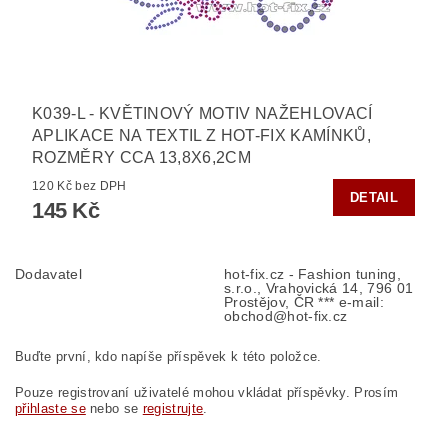
K039-L - KVĚTINOVÝ MOTIV NAŽEHLOVACÍ
APLIKACE NA TEXTIL Z HOT-FIX KAMÍNKŮ,
ROZMĚRY CCA 13,8X6,2CM
120 Kč bez DPH
DETAIL
145 Kč
Dodavatel
hot-fix.cz - Fashion tuning,
s.r.o., Vrahovická 14, 796 01
Prostějov, ČR *** e-mail:
obchod@hot-fix.cz
Buďte první, kdo napíše příspěvek k této položce.
Pouze registrovaní uživatelé mohou vkládat příspěvky. Prosím
přihlaste se
nebo se
registrujte
.