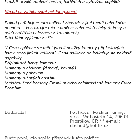
Použití: trvalé zdobení textilu, textilních a bytových doplňků
Návod na zažehlování hot-fix aplikací
Pokud potřebujete tuto aplikaci zhotovit v jiné barvě nebo jiném
rozměru* - kontaktujte nás e-mailem nebo telefonicky (adresy a
telefonní čísla naleznete v kontaktech).
Rádi Vám vyjdeme vstříc
*/ Cena aplikace se mění jsou-li použity kameny příplatkových
barev nebo jiných velikostí. Cena aplikace se kalkuluje na zakladě
poptávky.
Příplatkové barvy kamenů:
*kameny s efektem (duhový, kovový)
*kameny s pokovem
*kameny růžových odstínů
*celobroušené kameny Premium nebo celobroušené kameny Extra
Premium
Dodavatel
hot-fix.cz - Fashion tuning,
s.r.o., Vrahovická 14, 796 01
Prostějov, ČR *** e-mail:
obchod@hot-fix.cz
Buďte první, kdo napíše příspěvek k této položce.