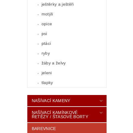
ještěrky a ještěři
motýli
opice
psi
ptáci
ryby
žáby a želvy
jeleni
tlapky
NAŠÍVACÍ KAMENY
NAŠÍVACÍ KAMÍNKOVÉ
ŘETĚZY / ŠTASOVÉ BORTY
BAREVNICE