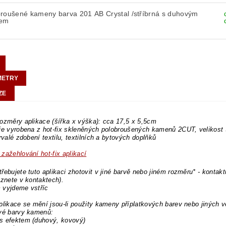
broušené kameny barva 201 AB Crystal /stříbrná s duhovým
tem
METRY
ZE
ozměry aplikace (šířka x výška): cca 17,5 x 5,5cm
 je vyrobena z hot-fix skleněných polobroušených kamenů 2CUT, velikos
trvalé zdobení textilu, textilních a bytových doplňků
zažehlování hot-fix aplikací
řebujete tuto aplikaci zhotovit v jiné barvě nebo jiném rozměru* - kontakt
eznete v kontaktech).
 vyjdeme vstříc
plikace se mění jsou-li použity kameny příplatkových barev nebo jiných v
ové barvy kamenů:
s efektem (duhový, kovový)