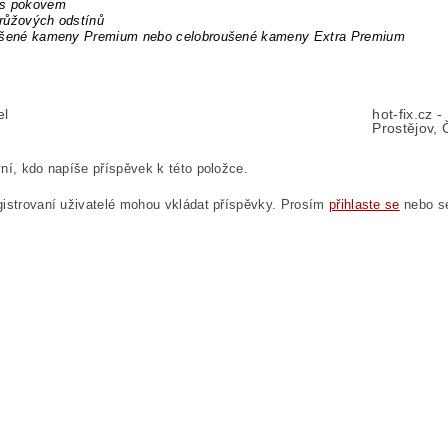
s pokovem
růžových odstínů
ušené kameny Premium nebo celobroušené kameny Extra Premium
el
hot-fix.cz 
Prostějov, 
ní, kdo napíše příspěvek k této položce.
istrovaní uživatelé mohou vkládat příspěvky. Prosím
přihlaste se
nebo 