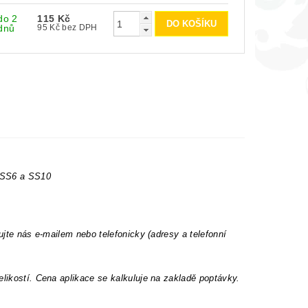
do 2
115 Kč
dnů
95 Kč bez DPH
t SS6 a SS10
ujte nás e-mailem nebo telefonicky (adresy a telefonní
elikostí. Cena aplikace se kalkuluje na zakladě poptávky.