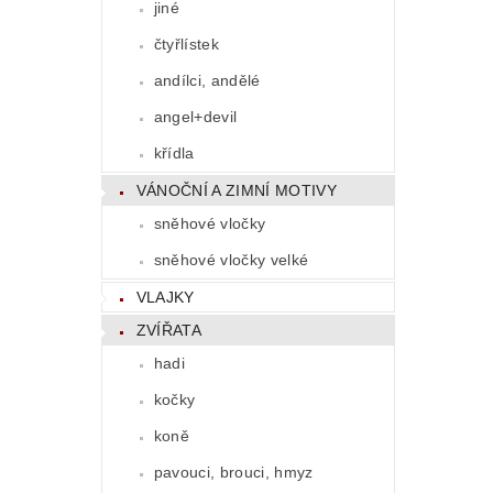
jiné
čtyřlístek
andílci, andělé
angel+devil
křídla
VÁNOČNÍ A ZIMNÍ MOTIVY
sněhové vločky
sněhové vločky velké
VLAJKY
ZVÍŘATA
hadi
kočky
koně
pavouci, brouci, hmyz