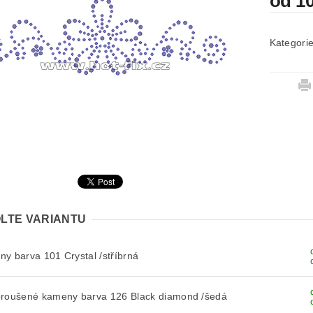
od 1
Kategori
LTE VARIANTU
y barva 101 Crystal /stříbrná
broušené kameny barva 126 Black diamond /šedá