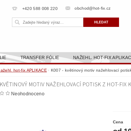
obchod@hot-fix.cz
+420 588 008 220
LIE
TRANSFER FÓLIE
NAŽEHL. HOT-FIX APLIKA
BORTY
BAREVNICE
PŘÍSLUŠENSTVÍ
DOPR
nažehl. hot-fix APLIKACE
K007 - květinový motiv nažehlovací poti
ZAKÁZKOVÁ VÝROBA
NAPIŠTE NÁM
KONT
 KVĚTINOVÝ MOTIV NAŽEHLOVACÍ POTISK Z HOT-FIX
OBCHODNÍ PODMÍNKY PRO E-SHOP HOT-FIX.CZ
ZÁSA
Neohodnoceno
NÝ OD 14. 1.2025
Cena