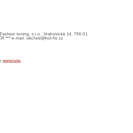
- Fashion tuning, s.r.o., Vrahovická 14, 796 01
ČR *** e-mail: obchod@hot-fix.cz
se
registrujte
.