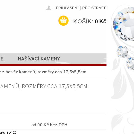
|
PŘIHLÁŠENÍ
REGISTRACE
KOŠÍK:
0 Kč
CE
NAŠÍVACÍ KAMENY
ODEJ A SLEVY
GALERIE
sk z hot-fix kamenů, rozměry cca 17,5x5,5cm
AKTY FA FASHION TUNING, S.R.O.
 KAMENŮ, ROZMĚRY CCA 17,5X5,5CM
DY OCHRANY OSOBNÍCH ÚDAJŮ
od 90 Kč bez DPH