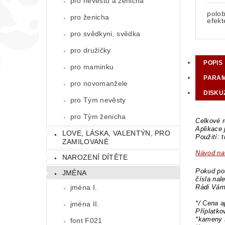
pro nevěstu a ženicha
polo
pro ženicha
efek
pro svědkyni, svědka
pro družičky
POPIS
pro maminku
PARA
pro novomanžele
DISKU
pro Tým nevěsty
pro Tým ženicha
Celkové r
Aplikace
LOVE, LÁSKA, VALENTÝN, PRO
Použití: 
ZAMILOVANÉ
Návod na 
NAROZENÍ DÍTĚTE
Pokud pot
JMÉNA
čísla nal
Rádi Vám
jména I.
*/ Cena a
jména II.
Příplatk
*kameny 
font F021