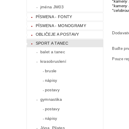
*kameny 
*kameny 
jména JM03
*celobro
PÍSMENA - FONTY
PÍSMENA - MONOGRAMY
Dodavat
OBLIČEJE A POSTAVY
SPORT A TANEC
Buďte prv
balet a tanec
Pouze reg
krasobruslení
brusle
nápisy
postavy
gymnastika
postavy
nápisy
Jóga, Pilates