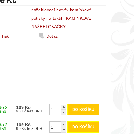
09 Kč
nažehlovací hot-fix kamínkové
e
potisky na textil - KAMÍNKOVÉ
NAŽEHLOVAČKY
Tisk
Dotaz
do 2
109 Kč
dnů
90 Kč bez DPH
do 2
109 Kč
dnů
90 Kč bez DPH