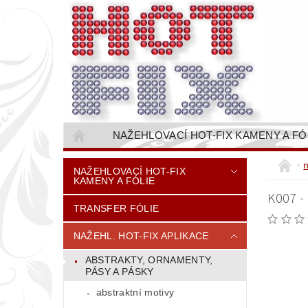
NAŽEHLOVACÍ HOT-FIX KAMENY A FÓ
NAŠÍVACÍ KAMÍNKOVÉ ŘETĚZY / ŠTASOVÉ 
NAŽEHLOVACÍ HOT-FIX
KAMENY A FÓLIE
VŠE PRO STROJNÍ VYŠÍVÁNÍ - VYSIVACI.CZ
K007 -
TRANSFER FÓLIE
BAREVNICE KAMENŮ
NÁVODY
CENÍK DOPRAVY (NÁKLADŮ EXPEDICE) PLAT
NAŽEHL. HOT-FIX APLIKACE
ABSTRAKTY, ORNAMENTY,
PÁSY A PÁSKY
abstraktní motivy