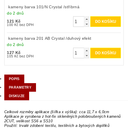
kameny barva 101/N Crystal /stříbrná
do 2 dnů
121 Kč
100 Kč bez DPH
kameny barva 201 AB Crystal /duhový efekt
do 2 dnů
127 Kč
105 Kč bez DPH
POPIS
PARAMETRY
DISKUZE
Celkové rozměry aplikace (šířka x výška): cca 11,7 x 6,0cm
Aplikace je vyrobena z hot-fix skleněných polobroušených kamenů
2CUT, velikost SS6 a SS10
Použití: trvalé zdobení textilu, textilních a bytových doplňků