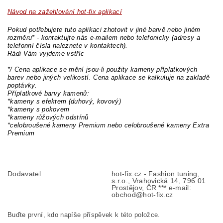
Návod na zažehlování hot-fix aplikací
Pokud potřebujete tuto aplikaci zhotovit v jiné barvě nebo jiném
rozměru* - kontaktujte nás e-mailem nebo telefonicky (adresy a
telefonní čísla naleznete v kontaktech).
Rádi Vám vyjdeme vstříc
*/ Cena aplikace se mění jsou-li použity kameny příplatkových
barev nebo jiných velikostí. Cena aplikace se kalkuluje na zakladě
poptávky.
Příplatkové barvy kamenů:
*kameny s efektem (duhový, kovový)
*kameny s pokovem
*kameny růžových odstínů
*celobroušené kameny Premium nebo celobroušené kameny Extra
Premium
Dodavatel
hot-fix.cz - Fashion tuning,
s.r.o., Vrahovická 14, 796 01
Prostějov, ČR *** e-mail:
obchod@hot-fix.cz
Buďte první, kdo napíše příspěvek k této položce.