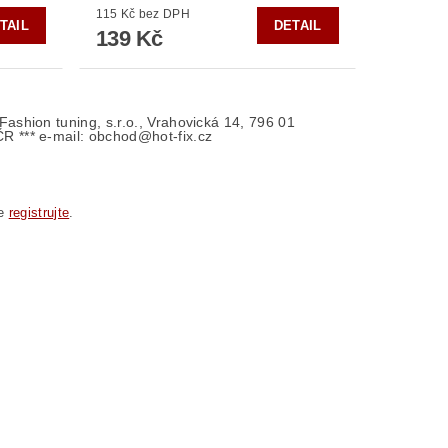
115 Kč bez DPH
TAIL
DETAIL
139 Kč
- Fashion tuning, s.r.o., Vrahovická 14, 796 01
ČR *** e-mail: obchod@hot-fix.cz
se
registrujte
.