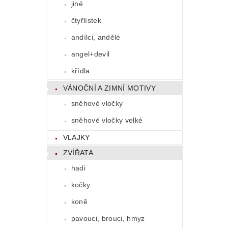
jiné
čtyřlístek
andílci, andělé
angel+devil
křídla
VÁNOČNÍ A ZIMNÍ MOTIVY
sněhové vločky
sněhové vločky velké
VLAJKY
ZVÍŘATA
hadi
kočky
koně
pavouci, brouci, hmyz