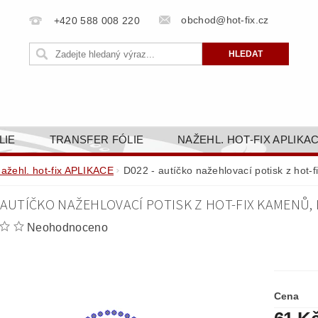
obchod@hot-fix.cz
+420 588 008 220
LIE
TRANSFER FÓLIE
NAŽEHL. HOT-FIX APLIKA
BORTY
BAREVNICE
PŘÍSLUŠENSTVÍ
DOPR
nažehl. hot-fix APLIKACE
D022 - autíčko nažehlovací potisk z hot
ZAKÁZKOVÁ VÝROBA
NAPIŠTE NÁM
KONT
- AUTÍČKO NAŽEHLOVACÍ POTISK Z HOT-FIX KAMENŮ,
OBCHODNÍ PODMÍNKY PRO E-SHOP HOT-FIX.CZ
ZÁSA
Neohodnoceno
NÝ OD 14. 1.2025
Cena