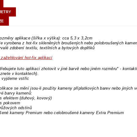
METRY
ZE
ozměry aplikace (šířka x výška): cca 5,3 x 3,2cm
 je vyrobena z hot-fix skleněných broušených nebo polobroušených kame
trvalé zdobení textilu, textilních a bytových doplňků
zažehlování hot-fix aplikací
řebujete tuto aplikaci zhotovit v jiné barvě nebo jiném rozměru* - kontakt
eznete v kontaktech).
 vyjdeme vstříc
plikace se mění jsou-li použity kameny příplatkových barev nebo jiných v
ové barvy kamenů:
s efektem (duhový, kovový)
s pokovem
růžových odstínů
ušené kameny Premium nebo celobroušené kameny Extra Premium