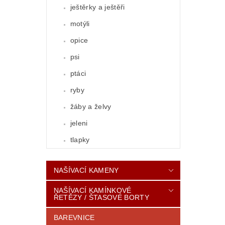
ještěrky a ještěři
motýli
opice
psi
ptáci
ryby
žáby a želvy
jeleni
tlapky
NAŠÍVACÍ KAMENY
NAŠÍVACÍ KAMÍNKOVÉ
ŘETĚZY / ŠTASOVÉ BORTY
BAREVNICE