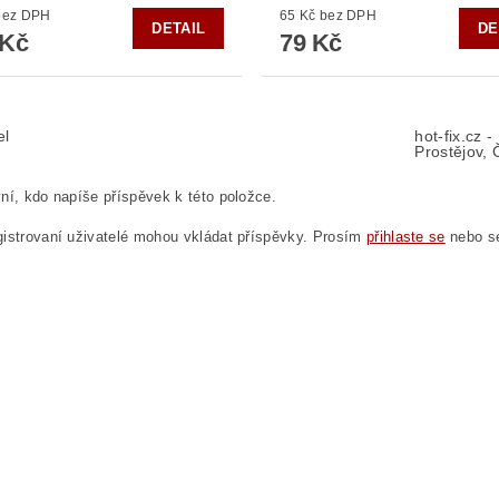
5 Kč bez DPH
65 Kč bez DPH
DETAIL
DE
 Kč
79 Kč
el
hot-fix.cz 
Prostějov, 
ní, kdo napíše příspěvek k této položce.
istrovaní uživatelé mohou vkládat příspěvky. Prosím
přihlaste se
nebo 