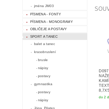
SOUV
jména JM03
PÍSMENA - FONTY
PÍSMENA - MONOGRAMY
OBLIČEJE A POSTAVY
SPORT A TANEC
balet a tanec
krasobruslení
brusle
nápisy
D097
NAŽE
postavy
KAMÍ
gymnastika
TEXT
8,7X
postavy
do 2 
nápisy
Jóga, Pilates