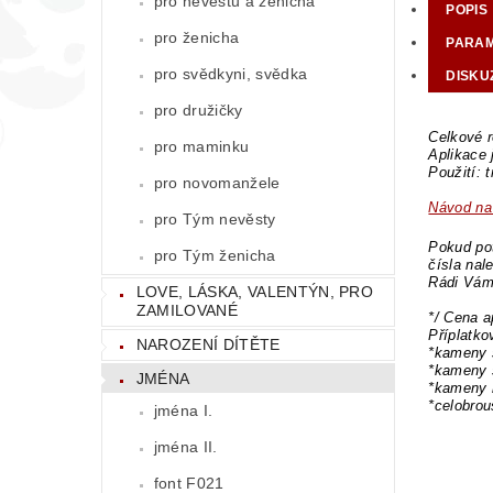
pro nevěstu a ženicha
POPIS
pro ženicha
PARA
pro svědkyni, svědka
DISKU
pro družičky
Celkové r
pro maminku
Aplikace
Použití: 
pro novomanžele
Návod na 
pro Tým nevěsty
Pokud pot
pro Tým ženicha
čísla nal
Rádi Vám
LOVE, LÁSKA, VALENTÝN, PRO
ZAMILOVANÉ
*/ Cena a
Příplatk
NAROZENÍ DÍTĚTE
*kameny 
*kameny 
JMÉNA
*kameny 
*celobro
jména I.
jména II.
font F021