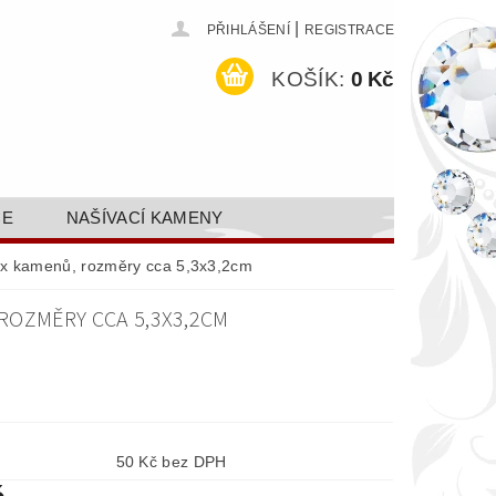
|
PŘIHLÁŠENÍ
REGISTRACE
KOŠÍK:
0 Kč
CE
NAŠÍVACÍ KAMENY
ODEJ A SLEVY
GALERIE
-fix kamenů, rozměry cca 5,3x3,2cm
AKTY FA FASHION TUNING, S.R.O.
 ROZMĚRY CCA 5,3X3,2CM
DY OCHRANY OSOBNÍCH ÚDAJŮ
50 Kč bez DPH