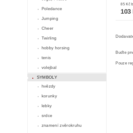
8
Poledance
103
Jumping
Cheer
Dodavat
Twirling
hobby horsing
Buďte prv
tenis
Pouze reg
volejbal
SYMBOLY
hvězdy
korunky
lebky
srdce
znamení zvěrokruhu