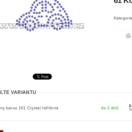
61 K
Kategori
LTE VARIANTU
6
y barva 101 Crystal /stříbrná
do 2 dnů