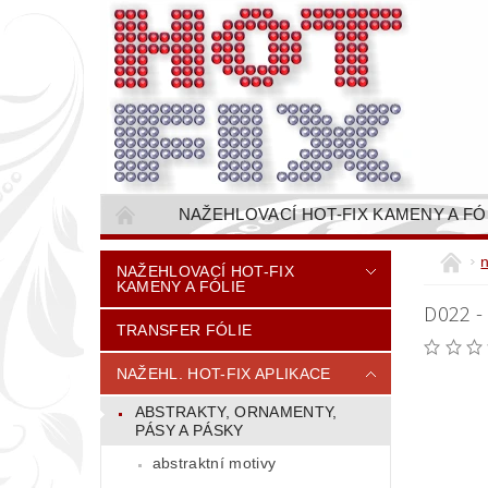
NAŽEHLOVACÍ HOT-FIX KAMENY A FÓ
NAŠÍVACÍ KAMÍNKOVÉ ŘETĚZY / ŠTASOVÉ 
NAŽEHLOVACÍ HOT-FIX
KAMENY A FÓLIE
VŠE PRO STROJNÍ VYŠÍVÁNÍ - VYSIVACI.CZ
D022 
TRANSFER FÓLIE
BAREVNICE KAMENŮ
NÁVODY
CENÍK DOPRAVY (NÁKLADŮ EXPEDICE) PLAT
NAŽEHL. HOT-FIX APLIKACE
ABSTRAKTY, ORNAMENTY,
PÁSY A PÁSKY
abstraktní motivy