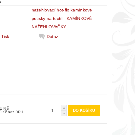
č
nažehlovací hot-fix kamínkové
e
potisky na textil - KAMÍNKOVÉ
NAŽEHLOVAČKY
Tisk
Dotaz
1 Kč
50 Kč bez DPH