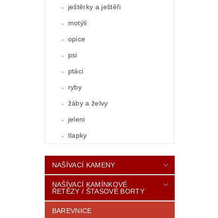
ještěrky a ještěři
motýli
opice
psi
ptáci
ryby
žáby a želvy
jeleni
tlapky
NAŠÍVACÍ KAMENY
NAŠÍVACÍ KAMÍNKOVÉ
ŘETĚZY / ŠTASOVÉ BORTY
BAREVNICE