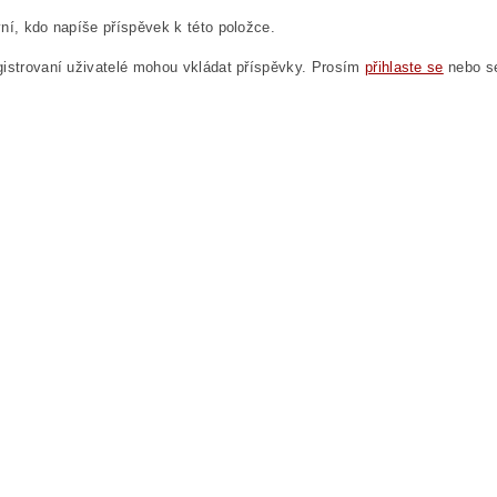
ní, kdo napíše příspěvek k této položce.
istrovaní uživatelé mohou vkládat příspěvky. Prosím
přihlaste se
nebo 