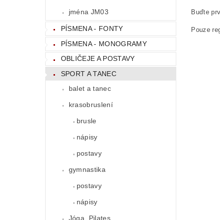
jména JM03
Buďte prv
PÍSMENA - FONTY
Pouze reg
PÍSMENA - MONOGRAMY
OBLIČEJE A POSTAVY
SPORT A TANEC
balet a tanec
krasobruslení
brusle
nápisy
postavy
gymnastika
postavy
nápisy
Jóga, Pilates