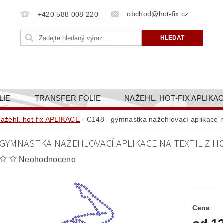
obchod@hot-fix.cz
+420 588 008 220
LIE
TRANSFER FÓLIE
NAŽEHL. HOT-FIX APLIKA
BORTY
BAREVNICE
PŘÍSLUŠENSTVÍ
DOPR
nažehl. hot-fix APLIKACE
C148 - gymnastka nažehlovací aplikace n
ZAKÁZKOVÁ VÝROBA
NAPIŠTE NÁM
KONT
- GYMNASTKA NAŽEHLOVACÍ APLIKACE NA TEXTIL Z H
OBCHODNÍ PODMÍNKY PRO E-SHOP HOT-FIX.CZ
ZÁSA
Neohodnoceno
NÝ OD 14. 1.2025
Cena