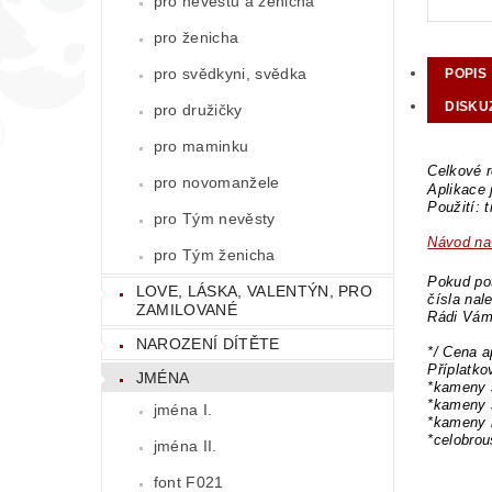
pro nevěstu a ženicha
pro ženicha
pro svědkyni, svědka
POPIS
DISKU
pro družičky
pro maminku
Celkové r
pro novomanžele
Aplikace
Použití: 
pro Tým nevěsty
Návod na 
pro Tým ženicha
Pokud pot
LOVE, LÁSKA, VALENTÝN, PRO
čísla nal
ZAMILOVANÉ
Rádi Vám
NAROZENÍ DÍTĚTE
*/ Cena a
Příplatk
JMÉNA
*kameny 
*kameny 
jména I.
*kameny 
*celobro
jména II.
font F021