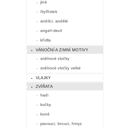
jiné
čtyřlístek
andílci, andělé
angel+devil
křídla
VÁNOČNÍ A ZIMNÍ MOTIVY
sněhové vločky
sněhové vločky velké
VLAJKY
ZVÍŘATA
hadi
kočky
koně
pavouci, brouci, hmyz