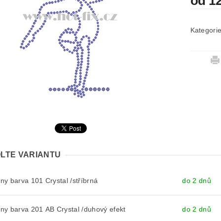
od 1
Kategori
LTE VARIANTU
y barva 101 Crystal /stříbrná
do 2 dnů
y barva 201 AB Crystal /duhový efekt
do 2 dnů