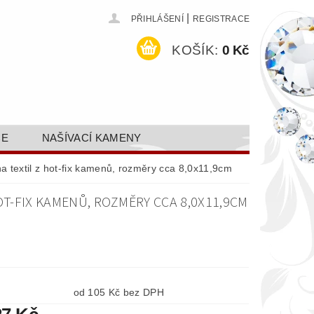
|
PŘIHLÁŠENÍ
REGISTRACE
KOŠÍK:
0 Kč
CE
NAŠÍVACÍ KAMENY
ODEJ A SLEVY
GALERIE
a textil z hot-fix kamenů, rozměry cca 8,0x11,9cm
AKTY FA FASHION TUNING, S.R.O.
OT-FIX KAMENŮ, ROZMĚRY CCA 8,0X11,9CM
DY OCHRANY OSOBNÍCH ÚDAJŮ
od 105 Kč bez DPH