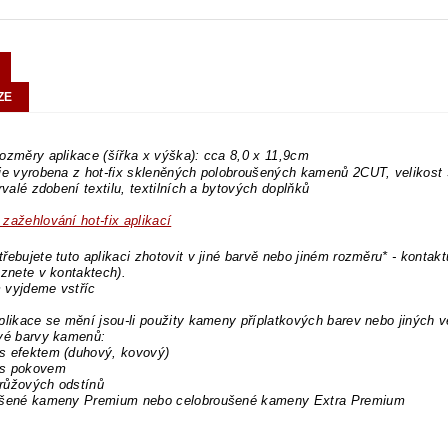
ZE
ozměry aplikace (šířka x výška): cca 8,0 x 11,9cm
 je vyrobena z hot-fix skleněných polobroušených kamenů 2CUT, velikos
trvalé zdobení textilu, textilních a bytových doplňků
zažehlování hot-fix aplikací
řebujete tuto aplikaci zhotovit v jiné barvě nebo jiném rozměru* - kontakt
eznete v kontaktech).
 vyjdeme vstříc
plikace se mění jsou-li použity kameny příplatkových barev nebo jiných v
ové barvy kamenů:
s efektem (duhový, kovový)
s pokovem
růžových odstínů
ušené kameny Premium nebo celobroušené kameny Extra Premium