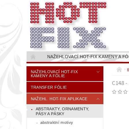
NAŽEHLOVACÍ HOT-FIX KAMENY A FÓ
NAŠÍVACÍ KAMÍNKOVÉ ŘETĚZY / ŠTASOVÉ 
NAŽEHLOVACÍ HOT-FIX
KAMENY A FÓLIE
VŠE PRO STROJNÍ VYŠÍVÁNÍ - VYSIVACI.CZ
C148 
TRANSFER FÓLIE
BAREVNICE KAMENŮ
NÁVODY
CENÍK DOPRAVY (NÁKLADŮ EXPEDICE) PLAT
NAŽEHL. HOT-FIX APLIKACE
ABSTRAKTY, ORNAMENTY,
PÁSY A PÁSKY
abstraktní motivy