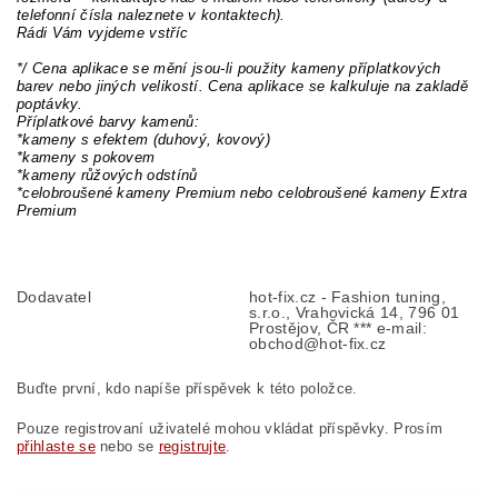
telefonní čísla naleznete v kontaktech).
Rádi Vám vyjdeme vstříc
*/ Cena aplikace se mění jsou-li použity kameny příplatkových
barev nebo jiných velikostí. Cena aplikace se kalkuluje na zakladě
poptávky.
Příplatkové barvy kamenů:
*kameny s efektem (duhový, kovový)
*kameny s pokovem
*kameny růžových odstínů
*celobroušené kameny Premium nebo celobroušené kameny Extra
Premium
Dodavatel
hot-fix.cz - Fashion tuning,
s.r.o., Vrahovická 14, 796 01
Prostějov, ČR *** e-mail:
obchod@hot-fix.cz
Buďte první, kdo napíše příspěvek k této položce.
Pouze registrovaní uživatelé mohou vkládat příspěvky. Prosím
přihlaste se
nebo se
registrujte
.