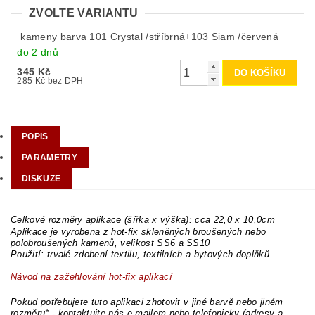
ZVOLTE VARIANTU
kameny barva 101 Crystal /stříbrná+103 Siam /červená
do 2 dnů
345 Kč
285 Kč bez DPH
POPIS
PARAMETRY
DISKUZE
Celkové rozměry aplikace (šířka x výška): cca 22,0 x 10,0cm
Aplikace je vyrobena z hot-fix skleněných broušených nebo
polobroušených kamenů, velikost SS6 a SS10
Použití: trvalé zdobení textilu, textilních a bytových doplňků
Návod na zažehlování hot-fix aplikací
Pokud potřebujete tuto aplikaci zhotovit v jiné barvě nebo jiném
rozměru* - kontaktujte nás e-mailem nebo telefonicky (adresy a